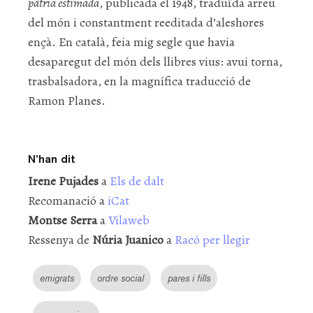
pàtria estimada
, publicada el 1948, traduïda arreu
del món i constantment reeditada d’aleshores
ençà. En català, feia mig segle que havia
desaparegut del món dels llibres vius: avui torna,
trasbalsadora, en la magnífica traducció de
Ramon Planes.
N’han dit
Irene Pujades
a
Els de dalt
Recomanació a
iCat
Montse Serra
a
Vilaweb
Ressenya de
Núria Juanico
a
Racó per llegir
emigrats
ordre social
pares i fills