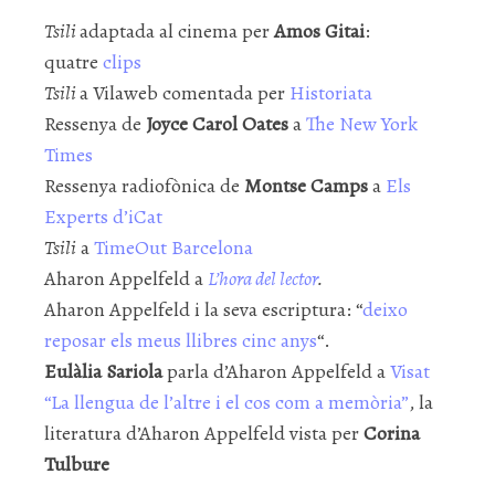
Tsili
adaptada al cinema per
Amos Gitai
:
quatre
clips
Tsili
a Vilaweb comentada per
Historiata
Ressenya de
Joyce Carol Oates
a
The New York
Times
Ressenya radiofònica de
Montse Camps
a
Els
Experts d’iCat
Tsili
a
TimeOut Barcelona
Aharon Appelfeld a
L’hora del lector
.
Aharon Appelfeld i la seva escriptura: “
deixo
reposar els meus llibres cinc anys
“.
Eulàlia Sariola
parla d’Aharon Appelfeld a
Visat
“La llengua de l’altre i el cos com a memòria”
, la
literatura d’Aharon Appelfeld vista per
Corina
Tulbure