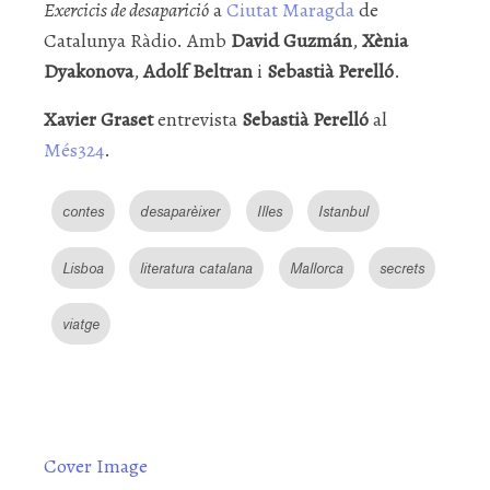
Exercicis de desaparició
a
Ciutat Maragda
de
Catalunya Ràdio. Amb
David Guzmán
,
Xènia
Dyakonova
,
Adolf Beltran
i
Sebastià Perelló
.
Xavier Graset
entrevista
Sebastià Perelló
al
Més324
.
contes
desaparèixer
Illes
Istanbul
Lisboa
literatura catalana
Mallorca
secrets
viatge
Cover Image