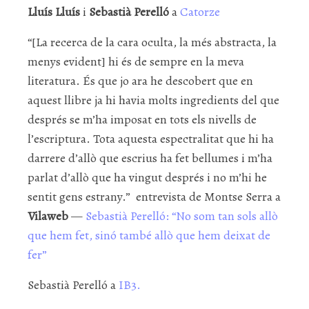
Lluís Lluís
i
Sebastià Perelló
a
Catorze
“[La recerca de la cara oculta, la més abstracta, la
menys evident] hi és de sempre en la meva
literatura. És que jo ara he descobert que en
aquest llibre ja hi havia molts ingredients del que
després se m’ha imposat en tots els nivells de
l’escriptura. Tota aquesta espectralitat que hi ha
darrere d’allò que escrius ha fet bellumes i m’ha
parlat d’allò que ha vingut després i no m’hi he
sentit gens estrany.” entrevista de Montse Serra a
Vilaweb
—
Sebastià Perelló: “No som tan sols allò
que hem fet, sinó també allò que hem deixat de
fer”
Sebastià Perelló a
IB3.