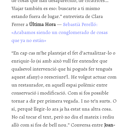
de cosas que han desaparecido, de cicatrices…
Viajar también es eso: buscarte a ti mismo
estando fuera de lugar.” entrevista de Clara
Ferrer a
Última Hora
—
Sebastià Perelló:
«Acabamos siendo un conglomerado de cosas
que ya no están»
“En cap cas m’he plantejat el fet d’actualitzar-lo o
enriquir-lo (si amb això vull fer entendre que
qualsevol intervenció que hi pogués fer tengués
aquest afany) o reescriure’l. He volgut actuar com
un restaurador, en aquell espai polèmic entre
conservació i modificació. Com si fos possible
tornar a dir per primera vegada. I no te’n surts. O
sí, perquè llegir-lo ara ja ha estat una altra cosa.
No cal tocar el text, però no diu el mateix i rediu
allò com si fos de bell nou.” Conversa entre
Joan-