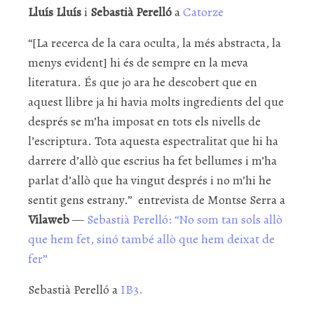
Lluís Lluís
i
Sebastià Perelló
a
Catorze
“[La recerca de la cara oculta, la més abstracta, la
menys evident] hi és de sempre en la meva
literatura. És que jo ara he descobert que en
aquest llibre ja hi havia molts ingredients del que
després se m’ha imposat en tots els nivells de
l’escriptura. Tota aquesta espectralitat que hi ha
darrere d’allò que escrius ha fet bellumes i m’ha
parlat d’allò que ha vingut després i no m’hi he
sentit gens estrany.” entrevista de Montse Serra a
Vilaweb
—
Sebastià Perelló: “No som tan sols allò
que hem fet, sinó també allò que hem deixat de
fer”
Sebastià Perelló a
IB3.