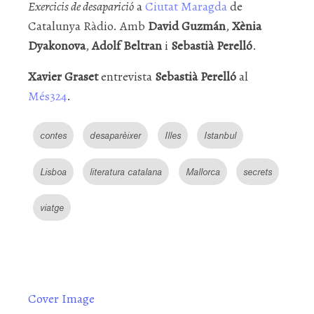
Exercicis de desaparició
a
Ciutat Maragda
de
Catalunya Ràdio. Amb
David Guzmán
,
Xènia
Dyakonova
,
Adolf Beltran
i
Sebastià Perelló
.
Xavier Graset
entrevista
Sebastià Perelló
al
Més324
.
contes
desaparèixer
Illes
Istanbul
Lisboa
literatura catalana
Mallorca
secrets
viatge
Cover Image