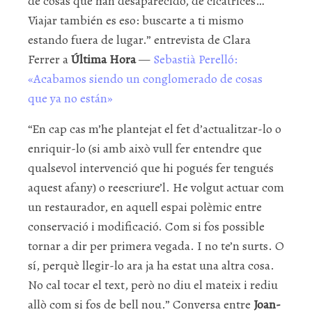
de cosas que han desaparecido, de cicatrices…
Viajar también es eso: buscarte a ti mismo
estando fuera de lugar.” entrevista de Clara
Ferrer a
Última Hora
—
Sebastià Perelló:
«Acabamos siendo un conglomerado de cosas
que ya no están»
“En cap cas m’he plantejat el fet d’actualitzar-lo o
enriquir-lo (si amb això vull fer entendre que
qualsevol intervenció que hi pogués fer tengués
aquest afany) o reescriure’l. He volgut actuar com
un restaurador, en aquell espai polèmic entre
conservació i modificació. Com si fos possible
tornar a dir per primera vegada. I no te’n surts. O
sí, perquè llegir-lo ara ja ha estat una altra cosa.
No cal tocar el text, però no diu el mateix i rediu
allò com si fos de bell nou.” Conversa entre
Joan-