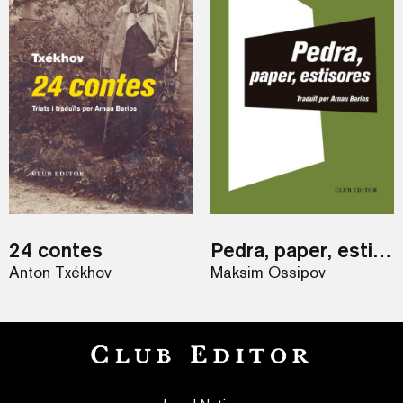
24 contes
Pedra, paper, estisores
Anton Txékhov
Maksim Óssipov