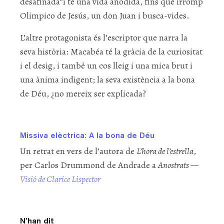
desafinada”i té una vida anodida, fins que irromp
Olimpico de Jesús, un don Juan i busca-vides.
L’altre protagonista és l’escriptor que narra la
seva història: Macabéa té la gràcia de la curiositat
i el desig, i també un cos lleig i una mica brut i
una ànima indigent; la seva existència a la bona
de Déu, ¿no mereix ser explicada?
Missiva elèctrica: A la bona de Déu
Un retrat en vers de l’autora de
L’hora de l’estrella
,
per Carlos Drummond de Andrade a
Anostrats —
Visió de Clarice Lispector
N’han dit