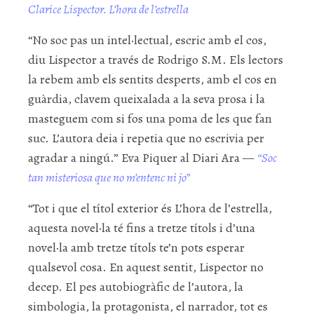
Clarice Lispector. L’hora de l’estrella
“No soc pas un intel·lectual, escric amb el cos,
diu Lispector a través de Rodrigo S.M. Els lectors
la rebem amb els sentits desperts, amb el cos en
guàrdia, clavem queixalada a la seva prosa i la
masteguem com si fos una poma de les que fan
suc. L’autora deia i repetia que no escrivia per
agradar a ningú.” Eva Piquer al Diari Ara —
“Soc
tan misteriosa que no m’entenc ni jo”
“Tot i que el títol exterior és L’hora de l’estrella,
aquesta novel·la té fins a tretze títols i d’una
novel·la amb tretze títols te’n pots esperar
qualsevol cosa. En aquest sentit, Lispector no
decep. El pes autobiogràfic de l’autora, la
simbologia, la protagonista, el narrador, tot es