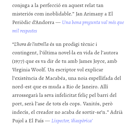
conjuga a la perfecció en aquest relat tan
misteriós com inoblidable.” Jan Arimany a El
Periòdic d’Andorra —
Una bona pregunta val més que
mil respostes
“
L’hora de l’estrella
és un prodigi tècnic i
contingent, l’última novel·la en vida de l’autora
(1977) que es va dir de tu amb James Joyce, amb
Virginia Woolf. Un escriptor vol explicar
l’existència de Macabéa, una noia espellifada del
nord-est que es muda a Rio de Janeiro. Allí
arrossegarà la seva infelicitat feliç pel barri del
port, serà l’ase de tots els cops. Vanitós, però
indecís, el creador no acaba de sortir-se’n.” Adrià
Pujol a El País —
Lispector, ‘diaspòrica’