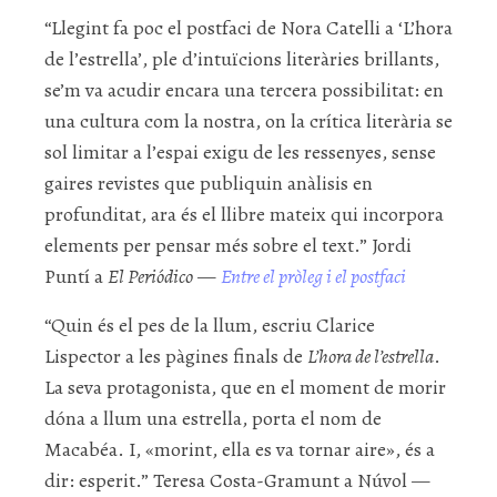
“Llegint fa poc el postfaci de Nora Catelli a ‘L’hora
de l’estrella’, ple d’intuïcions literàries brillants,
se’m va acudir encara una tercera possibilitat: en
una cultura com la nostra, on la crítica literària se
sol limitar a l’espai exigu de les ressenyes, sense
gaires revistes que publiquin anàlisis en
profunditat, ara és el llibre mateix qui incorpora
elements per pensar més sobre el text.” Jordi
Puntí a
El Periódico
—
Entre el pròleg i el postfaci
“Quin és el pes de la llum, escriu Clarice
Lispector a les pàgines finals de
L’hora de l’estrella
.
La seva protagonista, que en el moment de morir
dóna a llum una estrella, porta el nom de
Macabéa. I, «morint, ella es va tornar aire», és a
dir: esperit.” Teresa Costa-Gramunt a Núvol —