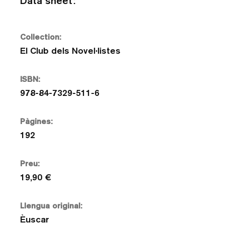
Data sheet:
Collection:
El Club dels Novel·listes
ISBN:
978-84-7329-511-6
Pàgines:
192
Preu:
19,90 €
Llengua original:
Èuscar