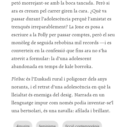
petó morrejant-se amb la boca tancada. Però si
ara es creuen pel carrer giren la cara. ¿Què va
passar durant l’adolescència perquè l’amistat es
trenqués irreparablement? La Jone es posa a
escriure a la Polly per passar comptes, però el seu
monòleg de seguida rebobina mil records —i es
converteix en la confessió que fins ara no s’ha
atrevit a formular: la d’una adolescent
abandonada en temps de kale borroka.
Pleibac
és l’Euskadi rural i poligoner dels anys
noranta, i el retrat d’una adolescència en què la
lleialtat és enemiga del desig. Narrada en un
llenguatge impur com només podia inventar-se’l
una bertsolari, és una navalla: afilada i brillant.
Amuriza
feminisme
ficció contemporània