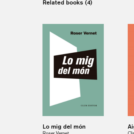
Related books (4)
Lo mig del món
Ai
Roser Vernet
Cla