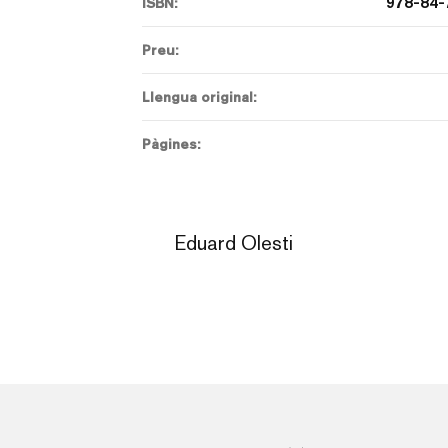
978-84-
ISBN:
Preu:
Llengua original:
Pàgines:
Eduard Olesti