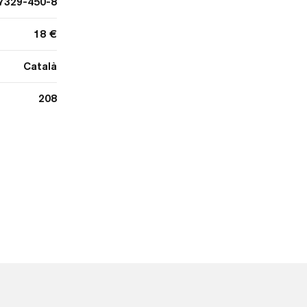
7329-450-8
18 €
Català
208