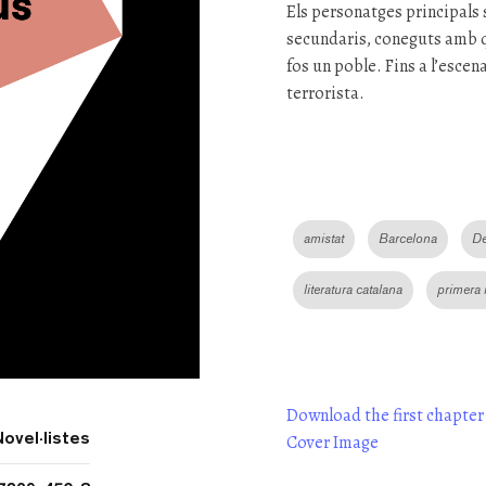
Els personatges principals s
secundaris, coneguts amb q
fos un poble. Fins a l’escen
terrorista.
amistat
Barcelona
De
literatura catalana
primera 
Download the first chapter
Novel·listes
Cover Image