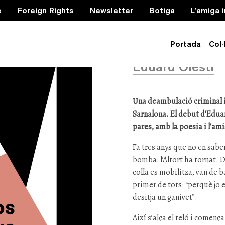
e
Foreign Rights
Newsletter
Botiga
L’amiga 
Gossos d
Portada
Col·
Eduard Olesti
Una deambulació criminal i
Sarnalona. El debut d’Eduard
pares, amb la poesia i l’am
Fa tres anys que no en sabe
bomba: l’Altort ha tornat. 
colla es mobilitza, van de b
primer de tots: “perquè jo e
desitja un ganivet”.
Així s’alça el teló i començ