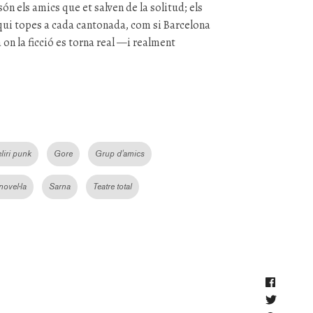
ón els amics que et salven de la solitud; els
ui topes a cada cantonada, com si Barcelona
a on la ficció es torna real —i realment
liri punk
Gore
Grup d'amics
novel·la
Sarna
Teatre total