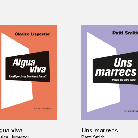
gua viva
Uns marrecs
rice Lispector
Patti Smith