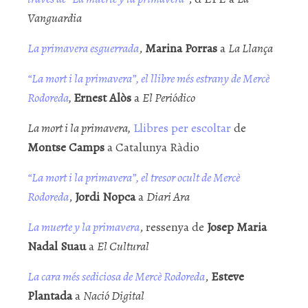
Vanguardia
La primavera esguerrada
,
Marina Porras
a
La Llança
“La mort i la primavera”, el llibre més estrany de Mercè
Rodoreda
,
Ernest Alòs
a
El Periódico
La mort i la primavera,
Llibres per escoltar
de
Montse Camps
a Catalunya Ràdio
“La mort i la primavera”, el tresor ocult de Mercè
Rodoreda
,
Jordi Nopca
a
Diari Ara
La muerte y la primavera
, ressenya de
Josep Maria
Nadal Suau
a
El Cultural
La cara més sediciosa de Mercè Rodoreda
,
Esteve
Plantada
a
Nació Digital