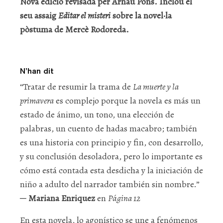
Nova edició revisada per Arnau Pons. Inclou el
seu assaig
Editar el misteri
sobre la novel·la
pòstuma de Mercè Rodoreda.
N’han dit
“Tratar de resumir la trama de
La muerte y la
primavera
es complejo porque la novela es más un
estado de ánimo, un tono, una elección de
palabras, un cuento de hadas macabro; también
es una historia con principio y fin, con desarrollo,
y su conclusión desoladora, pero lo importante es
cómo está contada esta desdicha y la iniciación de
niño a adulto del narrador también sin nombre.”
─
Mariana Enriquez
en
Página 12
En esta novela, lo agonístico se une a fenómenos