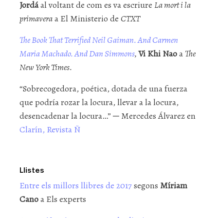
Jordá
al voltant de com es va escriure
La mort i la
primavera
a El Ministerio de
CTXT
The Book That Terrified Neil Gaiman. And Carmen
Maria Machado. And Dan Simmons
,
Vi Khi Nao
a
The
New York Times.
“Sobrecogedora, poética, dotada de una fuerza
que podría rozar la locura, llevar a la locura,
desencadenar la locura…” ─ Mercedes Álvarez en
Clarín, Revista Ñ
Llistes
Entre els millors llibres de 2017
segons
Míriam
Cano
a Els experts