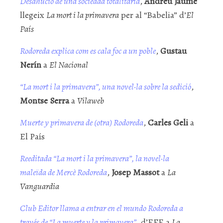
Desahucio de una sociedad totalitaria
,
Andreu Jaume
llegeix
La mort i la primavera
per al “Babelia” d’
El
País
Rodoreda explica com es cala foc a un poble
,
Gustau
Nerín
a
El Nacional
“La mort i la primavera”, una novel·la sobre la sedició
,
Montse Serra
a
Vilaweb
Muerte y primavera de (otra) Rodoreda
,
Carles Geli
a
El País
Reeditada “La mort i la primavera”, la novel·la
maleïda
de Mercè Rodoreda
,
J
osep Massot
a
La
Vanguardia
Club Editor llama a entrar en el mundo Rodoreda a
través de “La muerte y la primavera”
, d’EFE a
La