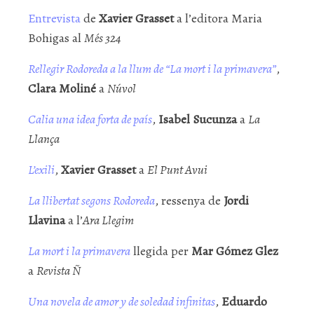
Entrevista
de
Xavier Grasset
a l’editora Maria
Bohigas al
Més 324
Rellegir Rodoreda a la llum de “La mort i la primavera”
,
Clara Moliné
a
Núvol
Calia una idea forta de país
,
Isabel Sucunza
a
La
Llança
L’exili
,
Xavier Grasset
a
El Punt Avui
La llibertat segons Rodoreda
, ressenya de
Jordi
Llavina
a l’
Ara Llegim
La mort i la primavera
llegida per
Mar Gómez Glez
a
Revista Ñ
Una novela de amor y de soledad infinitas
,
Eduardo