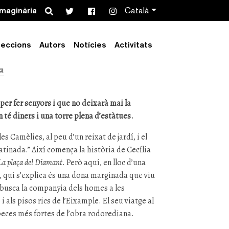
Search
imaginària
Català
 de les Camèlies
leccions
Autors
Notícies
Activitats
a
per fer senyors i que no deixarà mai la
n té diners i una torre plena d’estàtues.
es Camèlies, al peu d’un reixat de jardí, i el
atinada.” Així comença la història de Cecília
La plaça del Diamant
. Però aquí, en lloc d’una
, qui s’explica és una dona marginada que viu
e busca la companyia dels homes a les
als pisos rics de l’Eixample. El seu viatge al
s peces més fortes de l’obra rodorediana.