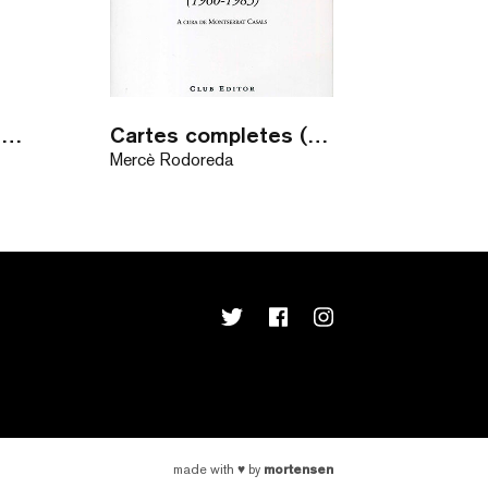
Mirall trencat / audiollibre
Cartes completes (1960-1983)
Mercè Rodoreda
mortensen
made with
♥
by