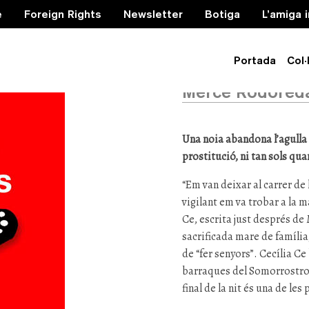
e
Foreign Rights
Newsletter
Botiga
L’amiga 
El carrer
Portada
Col·
Mercè Rodored
Una noia abandona l’agulla 
prostitució, ni tan sols qua
“Em van deixar al carrer de l
vigilant em va trobar a la m
Ce, escrita just després de
sacrificada mare de família
de “fer senyors”. Cecília C
barraques del Somorrostro i 
final de la nit és una de le