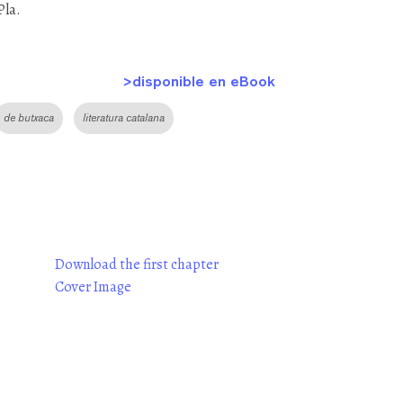
Pla.
>disponible en eBook
de butxaca
literatura catalana
Download the first chapter
Cover Image