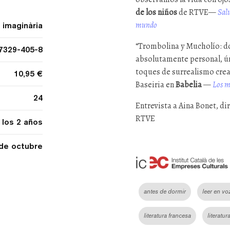
de los niños
de RTVE—
Salu
mundo
 imaginària
“Trombolina y Mucholío: do
7329-405-8
absolutamente personal, úni
toques de surrealismo cread
10,95 €
Baseiria en
Babelia
—
Los me
24
Entrevista a Aina Bonet, di
RTVE
los 2 años
de octubre
antes de dormir
leer en voz
literatura francesa
literatura