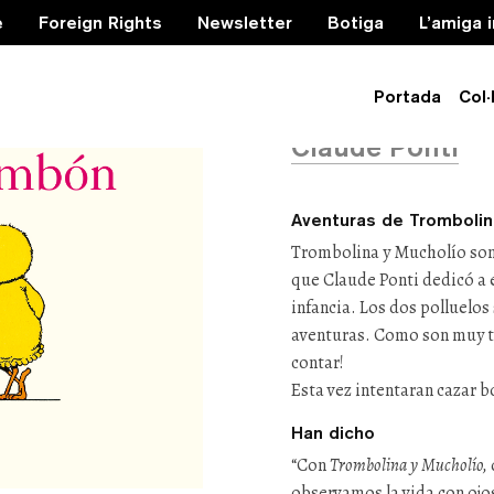
e
Foreign Rights
Newsletter
Botiga
L’amiga 
El bebé 
Portada
Col·
Claude Ponti
Aventuras de Trombolin
Trombolina y Mucholío son 
que Claude Ponti dedicó a 
infancia. Los dos polluelos
aventuras. Como son muy t
contar!
Esta vez intentaran cazar
Han dicho
“Con
Trombolina y Mucholío,
observamos la vida con ojo