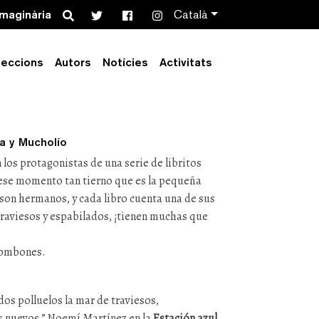
Search
imaginària
Català
bombón
leccions
Autors
Notícies
Activitats
a y Mucholío
los protagonistas de una serie de libritos
ese momento tan tierno que es la pequeña
 son hermanos, y cada libro cuenta una de sus
raviesos y espabilados, ¡tienen muchas que
 bombones.
dos polluelos la mar de traviesos,
s nuevos.” Noemí Martínez en la
Estación azul