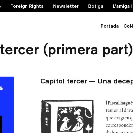
e
Foreign Rights
Newsletter
Botiga
L’amiga 
Portada
Col·
ues ciutats — Llibre 
tercer (primera part)
Capítol tercer — Una dece
l Fiscal
hagué
tenien al dava
que exigien qu
correspondènc
d’ahir, ni ta