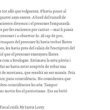
ls tot allò que volgueren. S’havia posat al
 quatre anys enrere. A bord del vaixell de
encàrrecs diversos i el presoner l’emparaulà.
 per fer encàrrecs per caritat —mai li passà
presoner i a observar-lo. Al cap de poc,
butxaques del presoner hi havia trobat llistes
s, les havia pres del calaix de l’escriptori del
eié que el presoner ensenyava llistes
s com a Boulogne. Estimava la seva pàtria i
Mai no havia estat sospitós de robar una
t de mostassa, que resultà no ser massís. Feia
rior; pura coincidència. No considerava que
oltes coincidències ho són. Tampoc
ic motiu fos el patriotisme. Era un britó
iscal cridà Mr Jarvis Lorry.