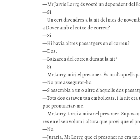
—Mr Jarvis Lorry, és vostè un dependent del Ba
—Sí.
—Un cert divendres a la nit del mes de novembr
a Dover amb el cotxe de correu?
—Sí.
—Hi havia altres passatgers en el correu?
—Dos.
—Baixaren del correu durant la nit?
—Sí.
—Mr Lorry, miri el presoner. És un d’aquells p
—No puc assegurar-ho.
—S’assembla a un o altre d’aquells dos passat
—Tots dos estaven tan embolicats, i la nit era 
puc pronunciar-me.
—Mr Lorry, torni a mirar el presoner. Suposan
res en el seu volum i altura que provi que el pr
—No.
—Juraria, Mr Lorry, que el presoner no era un d