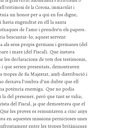
nt la gran virtut anomenada Patriotisme o
ell testimoni de la Corona, immaculat i
ituïa un honor per a qui en fos digne,
 havia engendrat en ell la santa
butxaques de l’amo i prendre’n els papers.
aria bescantar-lo, aquest servent
ia als seus propis germans i germanes (del
 pare i mare (del Fiscal). Que instava
e les declaracions de tots dos testimonis,
s i que serien presentats, demostraven
es tropes de Sa Majestat, amb distribució i
no deixava l’ombra d’un dubte que ell
una potència enemiga. Que no podia
la del presoner, però que tant se valia;
 vista del Fiscal, ja que demostrava que el
 Que les proves es remuntaven a cinc anys
ava en aquestes missions pernicioses unes
nfrontament entre les tropes britàniques