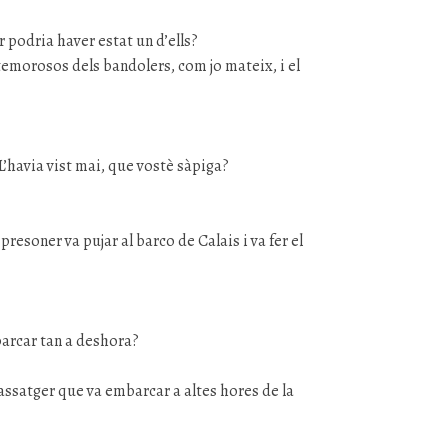
 podria haver estat un d’ells?
temorosos dels bandolers, com jo mateix, i el
L’havia vist mai, que vostè sàpiga?
resoner va pujar al barco de Calais i va fer el
barcar tan a deshora?
passatger que va embarcar a altes hores de la