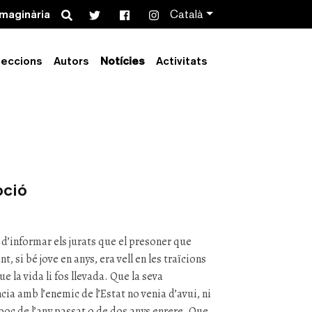
Search
imaginària
Català
leccions
Autors
Notícies
Activitats
segon: capítol
pció
d’informar els jurats que el presoner que
nt, si bé jove en anys, era vell en les traïcions
e la vida li fos llevada. Que la seva
ia amb l’enemic de l’Estat no venia d’avui, ni
mpoc de l’any passat o de dos anys enrere. Que