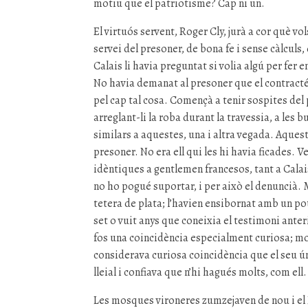
motiu que el patriotisme? Cap ni un.
El virtuós servent, Roger Cly, jurà a cor què vo
servei del presoner, de bona fe i sense càlculs,
Calais li havia preguntat si volia algú per fer 
No havia demanat al presoner que el contractés
pel cap tal cosa. Començà a tenir sospites del 
arreglant-li la roba durant la travessia, a les 
similars a aquestes, una i altra vegada. Aqueste
presoner. No era ell qui les hi havia ficades. V
idèntiques a gentlemen francesos, tant a Calai
no ho pogué suportar, i per això el denuncià. 
tetera de plata; l’havien ensibornat amb un po
set o vuit anys que coneixia el testimoni ante
fos una coincidència especialment curiosa; m
considerava curiosa coincidència que el seu ún
lleial i confiava que n’hi hagués molts, com ell.
Les mosques vironeres zumzejaven de nou i el F