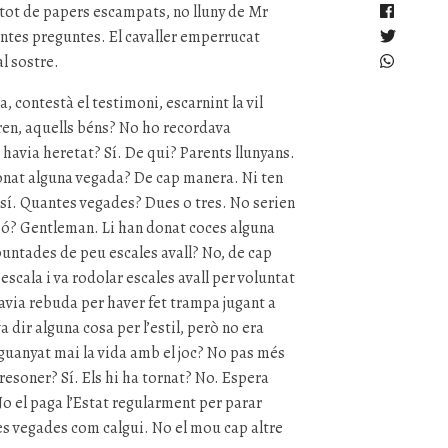
tot de papers escampats, no lluny de Mr
antes preguntes. El cavaller emperrucat
al sostre.
, contestà el testimoni, escarnint la vil
ren, aquells béns? No ho recordava
havia heretat? Sí. De qui? Parents llunyans.
onat alguna vegada? De cap manera. Ni ten
sí. Quantes vegades? Dues o tres. No serien
ssió? Gentleman. Li han donat coces alguna
puntades de peu escales avall? No, de cap
scala i va rodolar escales avall per voluntat
avia rebuda per haver fet trampa jugant a
dir alguna cosa per l’estil, però no era
a guanyat mai la vida amb el joc? No pas més
resoner? Sí. Els hi ha tornat? No. Espera
o el paga l’Estat regularment per parar
s vegades com calgui. No el mou cap altre