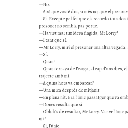
—No.
—Així que vostè diu, si més no, que el presoner
—Sí. Excepte pel fet que els recordo tots dos 
presoner no sembla pas poruc.
—Ha vist mai timidesa fingida, Mr Lorry?
—I tant que sí.
—Mr Lorry, miri el presoner una altra vegada. 
—Sí.
—Quan?
—Quan tornava de França, al cap d’uns dies, el p
trajecte amb mi.
—A quina hora va embarcar?
—Una mica després de mitjanit.
—En plena nit. Era l’únic passatger que va em
—Doncs resulta que sí.
—Oblidi’s de resultar, Mr Lorry. Va ser l’únic 
nit?
—Sí, l’únic.