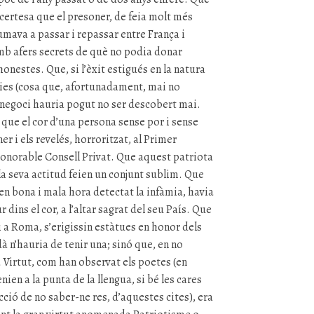
certesa que el presoner, de feia molt més
mava a passar i repassar entre França i
mb afers secrets de què no podia donar
onestes. Que, si l’èxit estigués en la natura
ries (cosa que, afortunadament, mai no
l negoci hauria pogut no ser descobert mai.
que el cor d’una persona sense por i sense
er i els revelés, horroritzat, al Primer
 honorable Consell Privat. Que aquest patriota
la seva actitud feien un conjunt sublim. Que
en bona i mala hora detectat la infàmia, havia
 dins el cor, a l’altar sagrat del seu País. Que
 i a Roma, s’erigissin estàtues en honor dels
dà n’hauria de tenir una; sinó que, en no
a Virtut, com han observat els poetes (en
nien a la punta de la llengua, si bé les cares
ció de no saber-ne res, d’aquestes cites), era