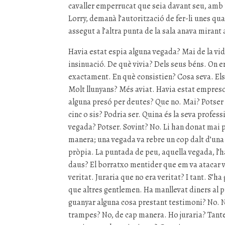
cavaller emperrucat que seia davant seu, amb 
Lorry, demanà l’autorització de fer-li unes qu
assegut a l’altra punta de la sala anava mirant 
Havia estat espia alguna vegada? Mai de la vida
insinuació. De què vivia? Dels seus béns. On e
exactament. En què consistien? Cosa seva. Els 
Molt llunyans? Més aviat. Havia estat empres
alguna presó per deutes? Que no. Mai? Potser 
cinc o sis? Podria ser. Quina és la seva profe
vegada? Potser. Sovint? No. Li han donat mai 
manera; una vegada va rebre un cop dalt d’una e
pròpia. La puntada de peu, aquella vegada, l’h
daus? El borratxo mentider que em va atacar va 
veritat. Juraria que no era veritat? I tant. S’h
que altres gentlemen. Ha manllevat diners al p
guanyar alguna cosa prestant testimoni? No. N
trampes? No, de cap manera. Ho juraria? Tante