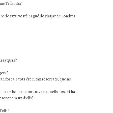
nc Tellson’s?
e de 1775, vostè hagué de viatjar de Londres
assatgers?
gers?
tan fosca, i tots érem tan reservats, que no
t-lo embolicat com anaven aquells dos, hi ha
esoner era un d’ells?
’ells?