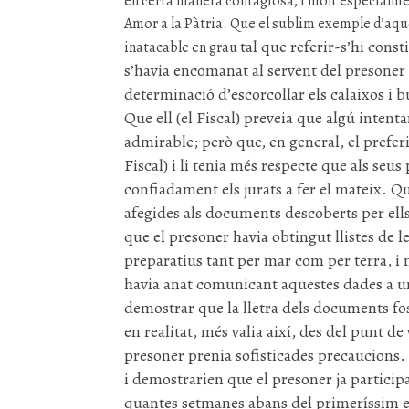
en certa manera contagiosa, i molt especialme
Amor a la Pàtria. Que el sublim exemple d’aqu
tal
que referir-s’hi const
inatacable en grau
s’havia encomanat al servent del presoner i
determinació d’escorcollar els calaixos i 
Que ell (el Fiscal) preveia que algú intent
admirable; però que, en general, el prefer
Fiscal) i li tenia més respecte que als seus
confiadament els jurats a fer el mateix. Qu
afegides als documents descoberts per ell
que el presoner havia obtingut llistes de l
preparatius tant per mar com per terra, i 
havia anat comunicant aquestes dades a 
demostrar que la lletra dels documents fos 
en realitat, més valia així, des del punt de
presoner prenia sofisticades precaucions.
i demostrarien que el presoner ja particip
quantes setmanes abans del primeríssim e