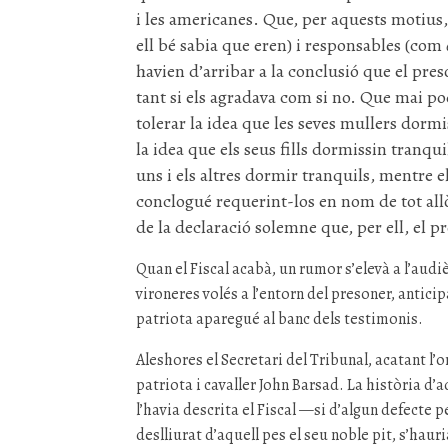
i les americanes. Que, per aquests motius, 
ell bé sabia que eren) i responsables (com
havien d’arribar a la conclusió que el pre
tant si els agradava com si no. Que mai p
tolerar la idea que les seves mullers dormi
la idea que els seus fills dormissin tranq
uns i els altres dormir tranquils, mentre el
conclogué requerint-los en nom de tot all
de la declaració solemne que, per ell, el p
Quan el Fiscal acabà, un rumor s’elevà a l’aud
vironeres volés a l’entorn del presoner, anticip
patriota aparegué al banc dels testimonis.
Aleshores el Secretari del Tribunal, acatant l’o
patriota i cavaller John Barsad. La història d
l’havia descrita el Fiscal —si d’algun defecte 
deslliurat d’aquell pes el seu noble pit, s’haur