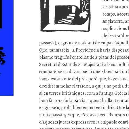
se sabia amb 
temps, acostu
Anglaterra, a
explicacions h
de les traïdo
passava), el grau de maldat i de culpa d’aquel
Que, tanmateix, la Providència havia disposat 
blasme tragués l’entrellat dels plans del preson
Secretari d’Estat de Sa Majestat i al seu molt
compareixeria davant seu i que el seu partit i 
havia estat amic del pres però que, havent-ne 
decidit immolar el traïdor, a qui ja no podia dur
si en terres britàniques, com a l’antiga Grècia
benefactors de la pàtria, aquest brillant ciuta
erigir-se’n, probablement no en tindria. Que l
molts passatges que, n’estava cert, els jurats te
d’aquests jurats expressaven la culpable convic