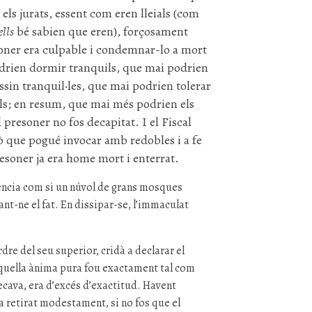
els jurats, essent com eren lleials (com
ells
bé sabien que eren), forçosament
soner era culpable i condemnar-lo a mort
odrien dormir tranquils, que mai podrien
ssin tranquil·les, que mai podrien tolerar
uils; en resum, que mai més podrien els
 presoner no fos decapitat. I el Fiscal
ò que pogué invocar amb redobles i a fe
resoner ja era home mort i enterrat.
iència com si un núvol de grans mosques
ant-ne el fat. En dissipar-se, l’immaculat
rdre del seu superior, cridà a declarar el
’aquella ànima pura fou exactament tal com
pecava, era d’excés d’exactitud. Havent
ia retirat modestament, si no fos que el