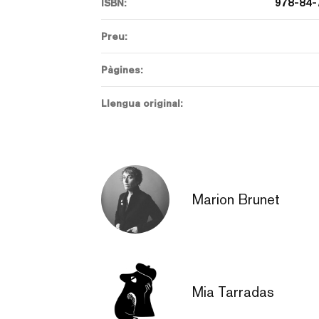
978-84-
ISBN:
Preu:
Pàgines:
Llengua original:
Marion Brunet
Mia Tarradas