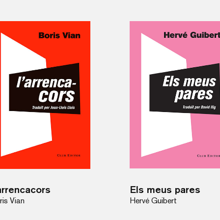
arrencacors
Els meus pares
ris Vian
Hervé Guibert