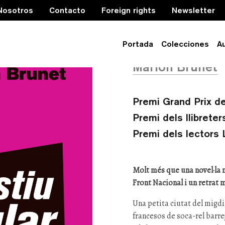
Nosotros
Contacto
Foreign rights
Newsletter
L’estiu ci
Portada
Colecciones
A
Marion Brunet
Premi Grand Prix de
Premi dels llibreter
Premi dels lectors 
Molt més que una novel·la n
Front Nacional i un retrat 
Una petita ciutat del migdi
francesos de soca-rel barr