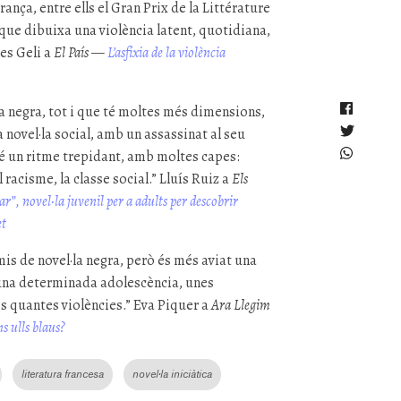
ança, entre ells el Gran Prix de la Littérature
 que dibuixa una violència latent, quotidiana,
les Geli a
El País
—
L’asfíxia de la violència
a negra, tot i que té moltes més dimensions,
 novel·la social, amb un assassinat al seu
é un ritme trepidant, amb moltes capes:
 racisme, la classe social.” Lluís Ruiz a
Els
lar”, novel·la juvenil per a adults per descobrir
et
is de novel·la negra, però és més aviat una
a una determinada adolescència, unes
s quantes violències.” Eva Piquer a
Ara Llegim
s ulls blaus?
literatura francesa
novel·la iniciàtica