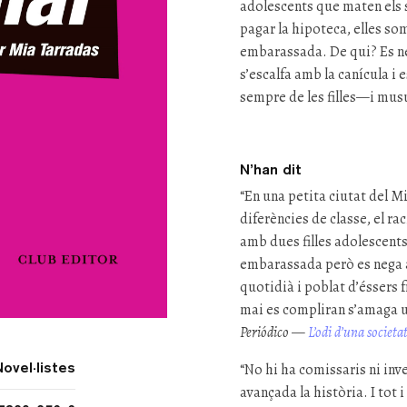
adolescents que maten els 
pagar la hipoteca, elles so
embarassada. De qui? Es neg
s’escalfa amb la canícula i 
sempre de les filles—i mus
N’han dit
“En una petita ciutat del Mi
diferències de classe, el r
amb dues filles adolescents,
embarassada però es nega a 
quotidià i poblat d’éssers 
mai es compliran s’amaga u
Periódico
—
L’odi d’una societa
Novel·listes
“No hi ha comissaris ni inve
avançada la història. I tot i