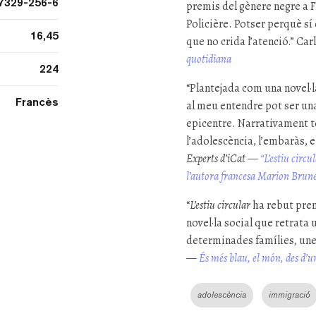
7329-256-6
premis del gènere negre a Fr
Policière. Potser perquè sí
16,45
que no crida l’atenció.” Car
quotidiana
224
“Plantejada com una novel·l
Francès
al meu entendre pot ser una
epicentre. Narrativament t
l’adolescència, l’embaràs, el
Experts d’iCat
—
“L’estiu circu
l’autora francesa Marion Brun
“
L’estiu circular
ha rebut prem
novel·la social que retrat
determinades famílies, une
—
És més blau, el món, des d’un
adolescència
immigració