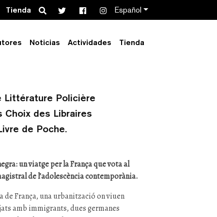
Search
Tienda
Español
rcular
utores
Noticias
Actividades
Tienda
 Littérature Policière
s Choix des Libraires
Livre de Poche.
egra: un viatge per la França que vota al
magistral de l’adolescència contemporània.
a de França, una urbanització on viuen
ejats amb immigrants, dues germanes