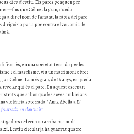
seus dies d’estiu. Els pares penquen per
mien—fins que Céline, la gran, queda
a a dir el nom de l’amant, la ràbia del pare
es dirigeix a poc a poc contra el veí, amic de
ulmà.
di francès, en una societat tensada per les
acisme i el masclisme, viu un matrimoni obrer
 Jo i Céline. La més gran, de 16 anys, es queda
revelar qui és el pare. En aquest escenari
frustrats que saben que les seves ambicions
na violència soterrada.” Anna Abella a
El
t frustrada, en clau ‘noir’
stigadors i el crim no arriba fins molt
 així, L’estiu circular ja ha guanyat quatre