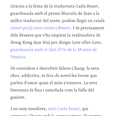
Gràcies a la feina de la traductora Carla Benet,
guardonada amb el premi Marcela de Juan a la
millor traducció del xinès, podem llegir en català
L’amor que fa caure ciutats
i
Brasers
. I és precisament
dels Brasers que s’ha inspirat la realitzadora de
Hong Kong Ann Hui per dirigir Love after Love,
guardonada amb el Lleó d’Or de la Mostra de
Venècia
.
Us convidem a descobrir Eileen Chang: la seva
obra, addictiva, és feta de novel·les breus que
parlen d’amor quan el món s’ensorra. La seva
literatura és fina i esmolada com la fulla del
ganivet.
I no som nosaltres,
sinó Carla Benet
, qui
compara Chang amb la santa patrona d’aquesta