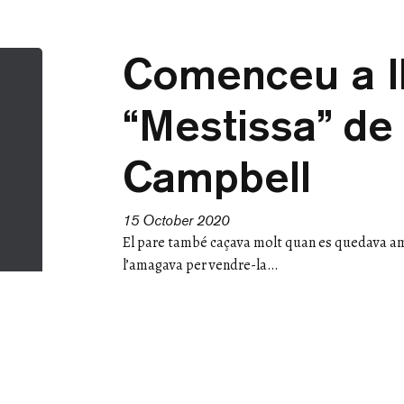
Comenceu a ll
“Mestissa” de
Campbell
15 October 2020
El pare també caçava molt quan es quedava amb 
l’amagava per vendre-la…