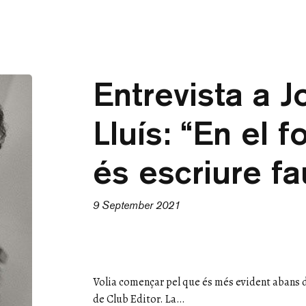
Entrevista a J
Lluís: “En el f
és escriure fa
9 September 2021
Volia començar pel que és més evident abans de 
de Club Editor. La…