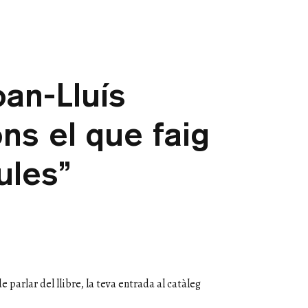
oan-Lluís
ons el que faig
ules”
parlar del llibre, la teva entrada al catàleg