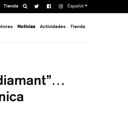
Search
Tienda
Español
utores
Noticias
Actividades
Tienda
 diamant”…
nica