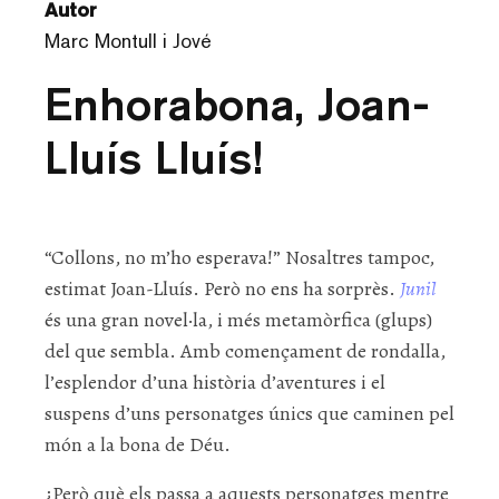
Autor
Marc Montull i Jové
Enhorabona, Joan-
Lluís Lluís!
“Collons, no m’ho esperava!” Nosaltres tampoc,
estimat Joan-Lluís. Però no ens ha sorprès.
Junil
és una gran novel·la, i més metamòrfica (glups)
del que sembla. Amb començament de rondalla,
l’esplendor d’una història d’aventures i el
suspens d’uns personatges únics que caminen pel
món a la bona de Déu.
¿Però què els passa a aquests personatges mentre