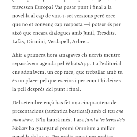
travessen Europa? Vas posar punt i final a la
novel·la al cap de vint-i-set versions però crec
que no et convenç cap resposta —i potser és per
això que encara dialogues amb Junil, Tresdits,
Lafàs, Dirmini, Verdapell, Arbre…
Ahir a primera hora amagaves els nervis mentre
repassàvem agenda pel WhatsApp. I a l’editorial
ens adonàvem, un cop més, que treballar amb tu
és un plaer: pel que escrius i per com t’hi deixes
la pell després del punt i final.
Del setembre ençà has fet una cinquantena de
presentacions (autèntica bestiesa!) amb el teu
one
man show
. N’hi haurà més. I ara
Junil a les terres dels
bàrbars
ha guanyat el premi Òmnium a millor
novel·la del 2021. Per molts anys i per moltes