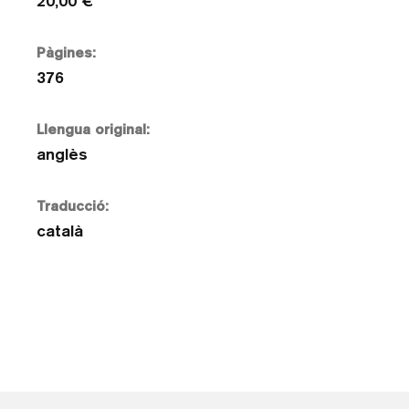
20,00 €
Pàgines:
376
Llengua original:
anglès
Traducció:
català