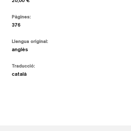
20,00 €
Pàgines:
376
Llengua original:
anglès
Traducció:
català