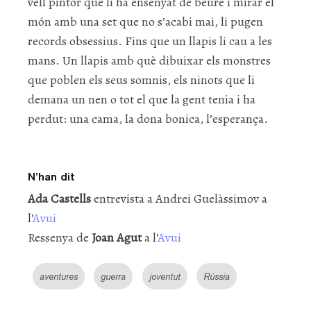
vell pintor que li ha ensenyat de beure i mirar el
món amb una set que no s’acabi mai, li pugen
records obsessius. Fins que un llapis li cau a les
mans. Un llapis amb què dibuixar els monstres
que poblen els seus somnis, els ninots que li
demana un nen o tot el que la gent tenia i ha
perdut: una cama, la dona bonica, l’esperança.
N’han dit
Ada Castells
entrevista a Andrei Guelàssimov a
l’
Avui
Ressenya de
Joan Agut
a l’
Avui
aventures
guerra
joventut
Rússia