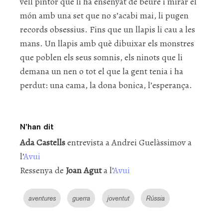
vell pintor que li ha ensenyat de beure i mirar el
món amb una set que no s’acabi mai, li pugen
records obsessius. Fins que un llapis li cau a les
mans. Un llapis amb què dibuixar els monstres
que poblen els seus somnis, els ninots que li
demana un nen o tot el que la gent tenia i ha
perdut: una cama, la dona bonica, l’esperança.
N’han dit
Ada Castells
entrevista a Andrei Guelàssimov a
l’
Avui
Ressenya de
Joan Agut
a l’
Avui
aventures
guerra
joventut
Rússia