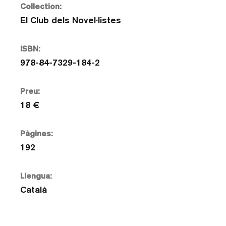
Collection:
El Club dels Novel·listes
ISBN:
978-84-7329-184-2
Preu:
18 €
Pàgines:
192
Llengua:
Català