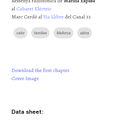
Ressenya radiofònica de
Marina Espasa
al
Cabaret Elèctric
Marc Cerdó al
Via Llibre
del Canal 33
calor
famílies
Mallorca
sàtira
Download the first chapter
Cover Image
Data sheet: