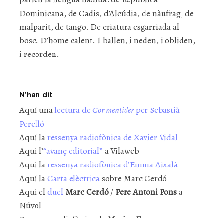
Dominicana, de Cadis, d’Alcúdia, de nàufrag, de
malparit, de tango. De criatura esgarriada al
bosc. D’home calent. I ballen, i neden, i obliden,
i recorden.
N’han dit
Aquí una
lectura de
Cor mentider
per Sebastià
Perelló
Aquí la
ressenya radiofònica de Xavier Vidal
Aquí l’
“avanç editorial”
a Vilaweb
Aquí la
ressenya radiofònica d’Emma Aixalà
Aquí la
Carta elèctrica
sobre Marc Cerdó
Aquí el
duel
Marc Cerdó
/
Pere Antoni Pons
a
Núvol