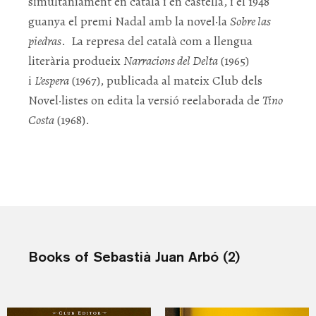
simultàniament en català i en castellà, i el 1948
guanya el premi Nadal amb la novel·la
Sobre
las
piedras
. La represa del català com a llengua
literària produeix
Narracions del Delta
(1965)
i
L’espera
(1967), publicada al mateix Club dels
Novel·listes on edita la versió reelaborada de
Tino
Costa
(1968).
Books of Sebastià Juan Arbó (2)