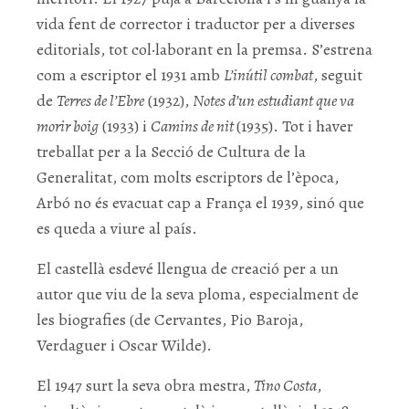
vida fent de corrector i traductor per a diverses
editorials, tot col·laborant en la premsa. S’estrena
com a escriptor el 1931 amb
L’inútil combat
, seguit
de
Terres de l’Ebre
(1932),
Notes d’un estudiant que va
morir boig
(1933) i
Camins de nit
(1935). Tot i haver
treballat per a la Secció de Cultura de la
Generalitat, com molts escriptors de l’època,
Arbó no és evacuat cap a França el 1939, sinó que
es queda a viure al país.
El castellà esdevé llengua de creació per a un
autor que viu de la seva ploma, especialment de
les biografies (de Cervantes, Pio Baroja,
Verdaguer i Oscar Wilde).
El 1947 surt la seva obra mestra,
Tino Costa
,