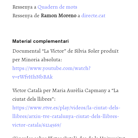
Ressenya a
Quadern de mots
Ressenya de
Ramon Moreno
a
directe.cat
Material complementari
Documental “La Víctor” de Sílvia Soler produït
per Minoria absoluta:
https://www.youtube.com/watch?
v=rWfvHhNbBAk
Víctor Català per Maria Aurèlia Capmany a “La
ciutat dels llibres”:
https://www.rtve.es/play/videos/la-ciutat-dels-
llibres/arxiu-tve-catalunya-ciutat-dels-llibres-
victor-catala/6124569/