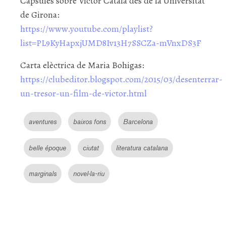
Càpsules sobre Víctor Català des de la Universitat
de Girona:
https://www.youtube.com/playlist?
list=PL9KyHapxjUMD8Iv13H7SSCZa-mVnxDS3F
Carta elèctrica de Maria Bohigas:
https://clubeditor.blogspot.com/2015/03/desenterrar-
un-tresor-un-film-de-victor.html
aventures
baixos fons
Barcelona
belle époque
ciutat
literatura catalana
marginals
novel·la-riu