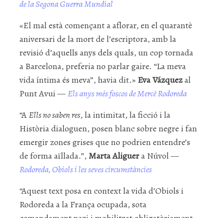
de la Segona Guerra Mundial
«El mal està començant a aflorar, en el quarantè
aniversari de la mort de l’escriptora, amb la
revisió d’aquells anys dels quals, un cop tornada
a Barcelona, preferia no parlar gaire. “La meva
vida íntima és meva”, havia dit.»
Eva Vázquez
al
Punt Avui —
Els anys més foscos de Mercè Rodoreda
“A
Ells no saben res
, la intimitat, la ficció i la
Història dialoguen, posen blanc sobre negre i fan
emergir zones grises que no podrien entendre’s
de forma aïllada.”,
Marta Aliguer
a Núvol —
Rodoreda, Obiols i les seves circumstàncies
“Aquest text posa en context la vida d’Obiols i
Rodoreda a la França ocupada, sota
comandament nazi i mobilitzat obligatòriament,