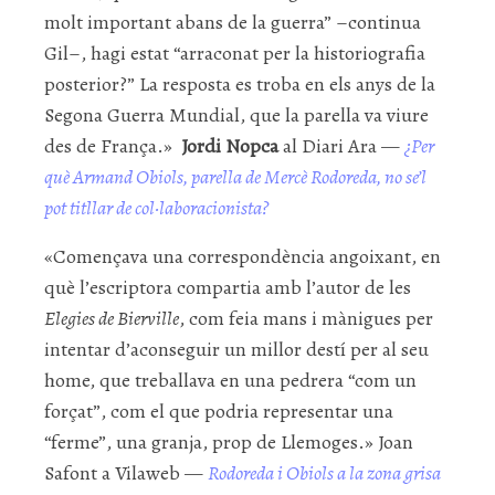
molt important abans de la guerra” –continua
Gil–, hagi estat “arraconat per la historiografia
posterior?” La resposta es troba en els anys de la
Segona Guerra Mundial, que la parella va viure
des de França.»
Jordi Nopca
al Diari Ara —
¿Per
què Armand Obiols, parella de Mercè Rodoreda, no se’l
pot titllar de col·laboracionista?
«Començava una correspondència angoixant, en
què l’escriptora compartia amb l’autor de les
Elegies de Bierville
, com feia mans i mànigues per
intentar d’aconseguir un millor destí per al seu
home, que treballava en una pedrera “com un
forçat”, com el que podria representar una
“ferme”, una granja, prop de Llemoges.» Joan
Safont a Vilaweb —
Rodoreda i Obiols a la zona grisa