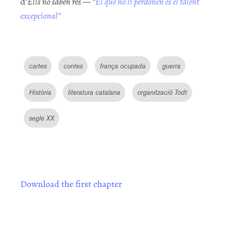
d’
Ells no saben res —
“El que no li perdonen és el talent
excepcional”
cartes
contes
frança ocupada
guerra
Història
literatura catalana
organització Todt
segle XX
Download the first chapter