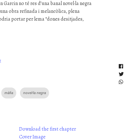
ian Garcin no té res d’una banal novel·la negra
na obra refinada i melancòlica, plena
odria portar per lema “dones desitjades,
t
màfia
novel·la negra
Download the first chapter
Cover Image