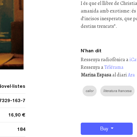
I és que el llibre de Christ
amanida amb exotisme: és u
d’incisos inesperats, que p
destins trencats”.
N’han dit
Ressenya radiofònica a
iCa
Ressenya a
Télérama
Marina Espasa
al diari
Ara
Novel·listes
calor
literatura francesa
7329-163-7
16,90 €
Buy
184