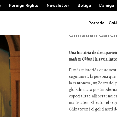
e
Foreign Rights
Newsletter
Botiga
L’amiga 
Desapare
Portada
Col·
Christian Garci
Una història de desaparicio
made in China
i la sàvia intr
El més misteriós en aquest
seguramet, la persona que
la cantonesa, un Zorro del
globalització postmoderna 
especialitat: alliberar noie
maltracten. El lector el se
Chinatown i el gèlid nord d