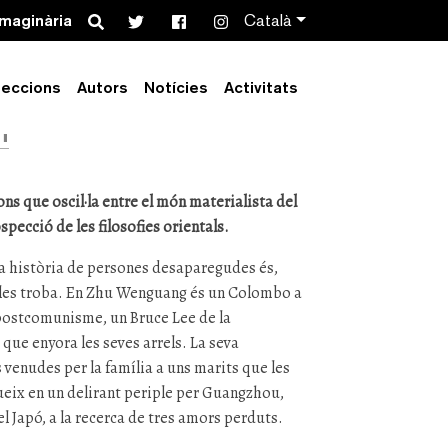
Search
imaginària
Català
ixen dones
leccions
Autors
Notícies
Activitats
n
ns que oscil·la entre el món materialista del
ospecció de les filosofies orientals.
a història de persones desaparegudes és,
 les troba. En Zhu Wenguang és un Colombo a
 postcomunisme, un Bruce Lee de la
que enyora les seves arrels. La seva
s venudes per la família a uns marits que les
gueix en un delirant periple per Guangzhou,
el Japó, a la recerca de tres amors perduts.