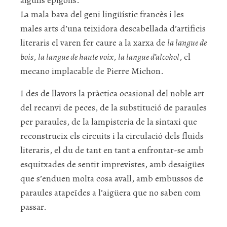
alguns epígons.
La mala bava del geni lingüístic francès i les
males arts d’una teixidora descabellada d’artificis
literaris el varen fer caure a la xarxa de
la langue de
bois
,
la langue de haute voix
,
la langue d’alcohol
, el
mecano implacable de Pierre Michon.
I des de llavors la pràctica ocasional del noble art
del recanvi de peces, de la substitució de paraules
per paraules, de la lampisteria de la sintaxi que
reconstrueix els circuits i la circulació dels fluids
literaris, el du de tant en tant a enfrontar-se amb
esquitxades de sentit imprevistes, amb desaigües
que s’enduen molta cosa avall, amb embussos de
paraules atapeïdes a l’aigüera que no saben com
passar.