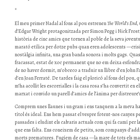
*
El meu primer Nadal al fons al pou estrenen
The World’s End
,
d’Edgar Wright protagonitzada per Simon Pegg i Nick Frost, u
història de cinc amics que tornen al poble de la seva jovent
marató etílica per dotze pubs quan eren adolescents —crisi
nostàlgia infinita, una gran banda sonora i molts gags. Qu
fracassat, estat de xoc permanent que no em deixa esfond
de no haver dormit, m’obceco a traduir un llibre d’en John Fa
d’en Joan Ferraté. De tardes faig el ploricó al fons del pou,
m’ha acollit les escorrialles i la casa rosa s’ha convertit en
marxat i convido un parell d’amics de l’ànima per distreure’
Comprem unes llaunes i un gram i ens tanquem a la meva h
títol és ideal. Ens hem passat el vespre fotent-nos canyes pe
passades i eludint els calvaris actuals com qui fa camí per la
que ens falta. Ens coneixem de petits, som companys d’addic
morts prematures. Fugíem de casa —la mare de tots els mals