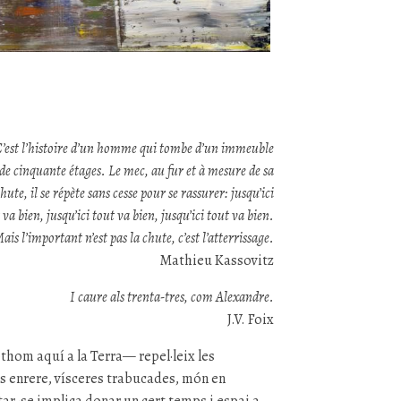
’est l’histoire d’un homme qui tombe d’un immeuble
de cinquante étages. Le mec, au fur et à mesure de sa
hute, il se répète sans cesse pour se rassurer: jusqu’ici
 va bien, jusqu’ici tout va bien, jusqu’ici tout va bien.
ais l’important n’est pas la chute, c’est l’atterrissage.
Mathieu Kassovitz
I caure als trenta-tres, com Alexandre.
J.V. Foix
thom aquí a la Terra— repel·leix les
ls enrere, vísceres trabucades, món en