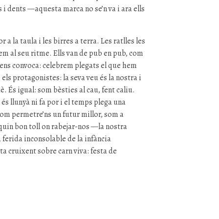
 i dents —aquesta marca no se’n va i ara ells
a la taula i les birres a terra. Les ratlles les
em al seu ritme. Ells van de pub en pub, com
i ens convoca: celebrem plegats el que hem
 els protagonistes: la seva veu és la nostra i
. És igual: som bèsties al cau, fent caliu.
 és llunyà ni fa por i el temps plega una
om permetre’ns un futur millor, som a
quin bon toll on rabejar-nos —la nostra
 ferida inconsolable de la infància
a cruixent sobre carn viva: festa de