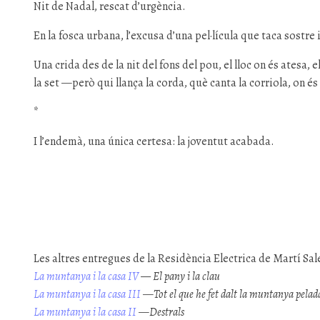
Nit de Nadal, rescat d’urgència.
En la fosca urbana, l’excusa d’una pel·lícula que taca sostre i
Una crida des de la nit del fons del pou, el lloc on és atesa,
la set —però qui llança la corda, què canta la corriola, on és 
*
I l’endemà, una única certesa: la joventut acabada.
Les altres entregues de la Residència Electrica de Martí Sal
La muntanya i la casa IV
— El pany i la clau
La muntanya i la casa III
—
Tot el que he fet dalt la muntanya pelad
La muntanya i la casa II
—
Destrals