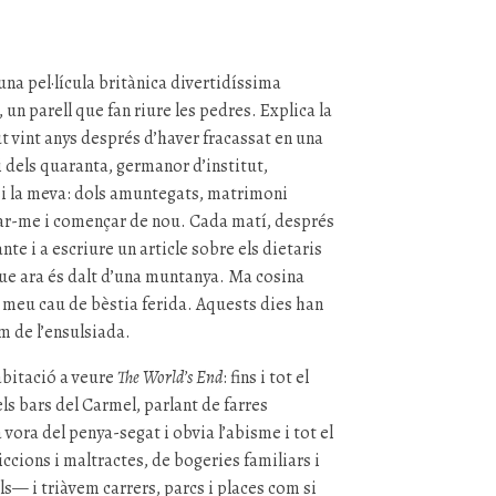
 una pel·lícula britànica divertidíssima
n parell que fan riure les pedres. Explica la
ut vint anys després d’haver fracassat en una
 dels quaranta, germanor d’institut,
asi la meva: dols amuntegats, matrimoni
rar-me i començar de nou. Cada matí, després
nte i a escriure un article sobre els dietaris
 que ara és dalt d’una muntanya. Ma cosina
 el meu cau de bèstia ferida. Aquests dies han
m de l’ensulsiada.
abitació a veure
The World’s End
: fins i tot el
ls bars del Carmel, parlant de farres
 vora del penya-segat i obvia l’abisme i tot el
cions i maltractes, de bogeries familiars i
— i triàvem carrers, parcs i places com si