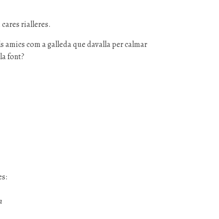
 cares rialleres.
 els amics com a galleda que davalla per calmar
la font?
es:
a