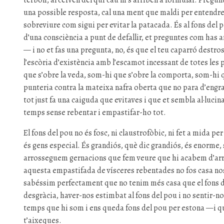
terbolí, al cervell del qui cau ni s’arriben a formular. Pregu
una possible resposta, cal una ment que maldi per entendre
sobreviure com sigui per evitar la patacada. És al fons del p
d’una consciència a punt de defallir, et preguntes com has a
— i no et fas una pregunta, no, és que el teu caparró destross
l’escòria d’existència amb l’escamot incessant de totes le
que s’obre la veda, som-hi que s’obre la comporta, som-hi
punteria contra la mateixa nafra oberta que no para d’engra
tot just fa una caiguda que evitaves i que et sembla al·luci
temps sense rebentar i empastifar-ho tot.
El fons del pou no és fosc, ni claustrofòbic, ni fet a mida per
és gens especial. És grandiós, què dic grandiós, és enorme,
arrosseguem gernacions que fem veure que hi acabem d’arri
aquesta empastifada de vísceres rebentades no fos casa nos
sabéssim perfectament que no tenim més casa que el fons d
desgràcia, haver-nos estimbat al fons del pou i no sentir-no
temps que hi som i ens queda fons del pou per estona —i què 
t’aixeques.