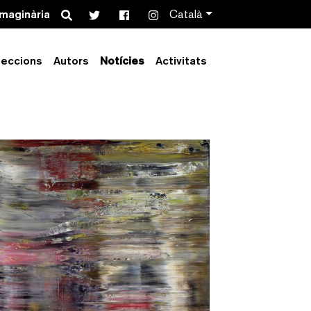
Search
imaginària
Català
leccions
Autors
Notícies
Activitats
 V