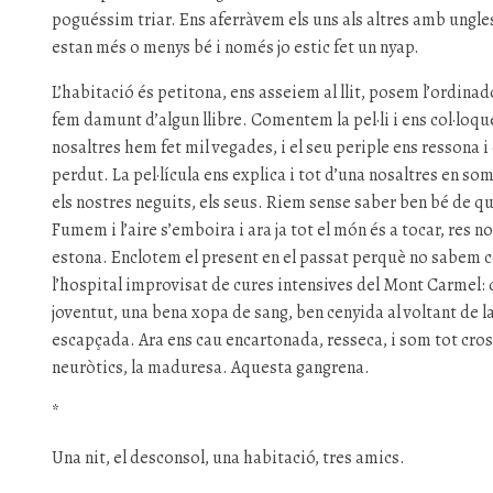
poguéssim triar. Ens aferràvem els uns als altres amb ungles
estan més o menys bé i només jo estic fet un nyap.
L’habitació és petitona, ens asseiem al llit, posem l’ordinador 
fem damunt d’algun llibre. Comentem la pel·li i ens col·loqu
nosaltres hem fet mil vegades, i el seu periple ens ressona 
perdut. La pel·lícula ens explica i tot d’una nosaltres en som
els nostres neguits, els seus. Riem sense saber ben bé de què
Fumem i l’aire s’emboira i ara ja tot el món és a tocar, res no
estona. Enclotem el present en el passat perquè no sabem c
l’hospital improvisat de cures intensives del Mont Carmel: 
joventut, una bena xopa de sang, ben cenyida al voltant de la
escapçada. Ara ens cau encartonada, resseca, i som tot crost
neuròtics, la maduresa. Aquesta gangrena.
*
Una nit, el desconsol, una habitació, tres amics.