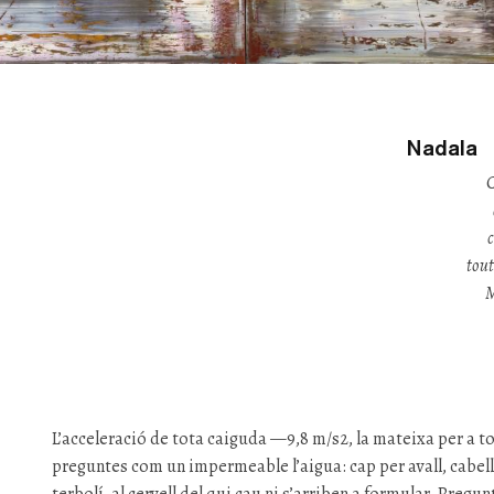
Nadala
C
c
tout
M
L’acceleració de tota caiguda —9,8 m/s2, la mateixa per a to
preguntes com un impermeable l’aigua: cap per avall, cabel