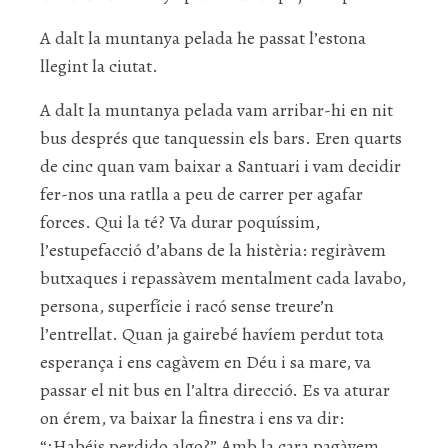
A dalt la muntanya pelada he passat l’estona
llegint la ciutat.
A dalt la muntanya pelada vam arribar-hi en nit
bus després que tanquessin els bars. Eren quarts
de cinc quan vam baixar a Santuari i vam decidir
fer-nos una ratlla a peu de carrer per agafar
forces. Qui la té? Va durar poquíssim,
l’estupefacció d’abans de la histèria: regiràvem
butxaques i repassàvem mentalment cada lavabo,
persona, superfície i racó sense treure’n
l’entrellat. Quan ja gairebé havíem perdut tota
esperança i ens cagàvem en Déu i sa mare, va
passar el nit bus en l’altra direcció. Es va aturar
on érem, va baixar la finestra i ens va dir:
“¿Habéis perdido algo?” Amb la cara pagàvem.