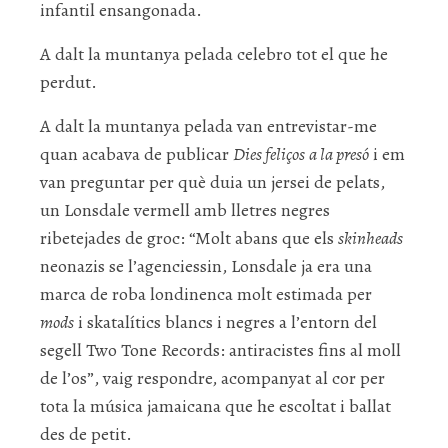
infantil ensangonada.
A dalt la muntanya pelada celebro tot el que he
perdut.
A dalt la muntanya pelada van entrevistar-me
quan acabava de publicar
Dies feliços
a la presó
i em
van preguntar per què duia un jersei de pelats,
un Lonsdale vermell amb lletres negres
ribetejades de groc: “Molt abans que els
skinheads
neonazis se l’agenciessin, Lonsdale ja era una
marca de roba londinenca molt estimada per
mods
i skatalítics blancs i negres a l’entorn del
segell Two Tone Records: antiracistes fins al moll
de l’os”, vaig respondre, acompanyat al cor per
tota la música jamaicana que he escoltat i ballat
des de petit.