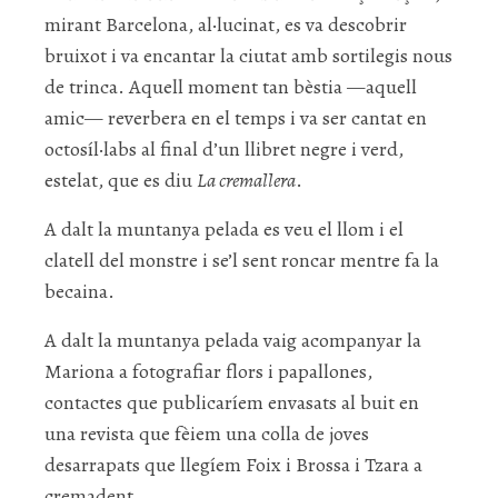
mirant Barcelona, al·lucinat, es va descobrir
bruixot i va encantar la ciutat amb sortilegis nous
de trinca. Aquell moment tan bèstia —aquell
amic— reverbera en el temps i va ser cantat en
octosíl·labs al final d’un llibret negre i verd,
estelat, que es diu
La cremallera
.
A dalt la muntanya pelada es veu el llom i el
clatell del monstre i se’l sent roncar mentre fa la
becaina.
A dalt la muntanya pelada vaig acompanyar la
Mariona a fotografiar flors i papallones,
contactes que publicaríem envasats al buit en
una revista que fèiem una colla de joves
desarrapats que llegíem Foix i Brossa i Tzara a
cremadent.