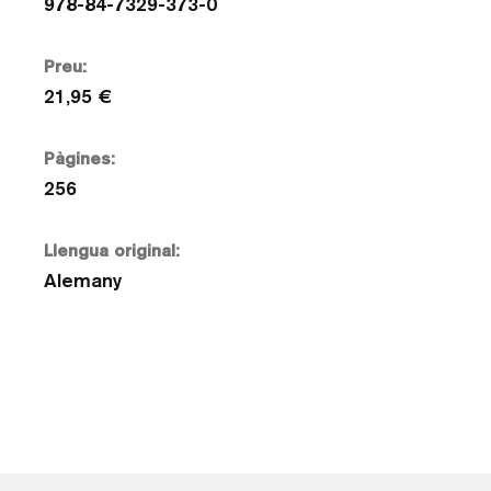
978-84-7329-373-0
Preu:
21,95 €
Pàgines:
256
Llengua original:
Alemany