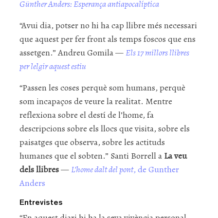
Günther Anders: Esperança antiapocalíptica
“Avui dia, potser no hi ha cap llibre més necessari
que aquest per fer front als temps foscos que ens
assetgen.” Andreu Gomila —
Els 17 millors llibres
per lelgir aquest estiu
“Passen les coses perquè som humans, perquè
som incapaços de veure la realitat. Mentre
reflexiona sobre el destí de l’home, fa
descripcions sobre els llocs que visita, sobre els
paisatges que observa, sobre les actituds
humanes que el sobten.” Santi Borrell a
La veu
dels llibres
—
L’home dalt del pont
, de Gunther
Anders
Entrevistes
“En aquest diari hi ha la seva vivència personal,