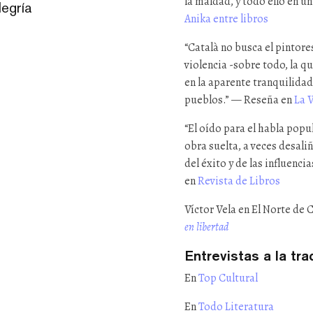
la maldad, y todo ello en u
legría
Anika entre libros
“Català no busca el pintor
violencia -sobre todo, la 
en la aparente tranquilidad
pueblos.” — Reseña en
La 
“El oído para el habla popul
obra suelta, a veces desali
del éxito y de las influenc
en
Revista de Libros
Víctor Vela en El Norte de 
en libertad
Entrevistas a la tr
En
Top Cultural
En
Todo Literatura