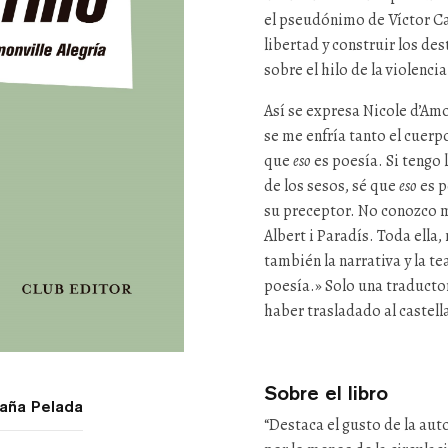
el pseudónimo de Víctor Ca
libertad y construir los d
sobre el hilo de la violencia
Así se expresa Nicole d’Amon
se me enfría tanto el cuer
que
eso
es poesía. Si tengo 
de los sesos, sé que
eso
es p
su preceptor. No conozco m
Albert i Paradís. Toda ella,
también la narrativa y la tea
poesía.» Solo una traducto
haber trasladado al castella
Sobre el libro
aña Pelada
“Destaca el gusto de la auto