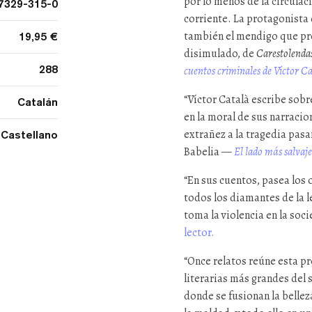
por lo menos de la circulac
7329-315-0
corriente. La protagonista
también el mendigo que p
19,95 €
disimulado, de
Carestolenda
288
cuentos criminales de Víctor C
“Víctor Català escribe sobr
Catalán
en la moral de sus narracio
extrañez a la tragedia pasa
Castellano
Babelia —
El lado más salvaje
“En sus cuentos, pasea los 
todos los diamantes de la l
toma la violencia en la so
lector.
“Once relatos reúne esta pr
literarias más grandes del s
donde se fusionan la belleza