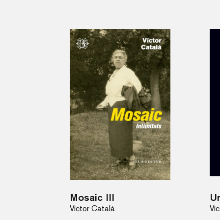
Mosaic III
Un
Víctor Català
Ví