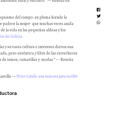
n ambiente rural y bucólico.” — Reseña en
esquismo del campo: su pluma hiende la
que padece la mujer- que muchas veces anida
 de la vida en las pequeñas aldeas y los
Voz de Galicia
ar y su vasta cultura e intereses dieron una
ñada, pero auténtica y libre de las estrecheces
ias de ismos, camarillas y modas.” — Reseña
Castilla —
Víctor Catalá: una máscara para escribir
aductora