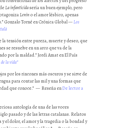
ión convencional de los afectos y del progreso
 de
La infanticida
sería un buen ejemplo, pero
rotagoniza
Lenin
o el amor lésbico, apenas
s
.” Gonzalo Torné en Crónica Global —
Los
atalà
e la tensión entre pureza, muerte y deseo, que
nes se resuelve en un arco que va de la
ndo por la maldad.” Jordi Amat en El País
 de la vida”
ojos por los rincones más oscuros y se sirve de
engua para contar las mil y una formas que
ciedad que conoce.” — Reseña en
De lector a
eciosa antología de una de las voces
iglo pasado y de las letras catalanas. Relatos
 y el dolor, el amor y la tragedia o la bondad y