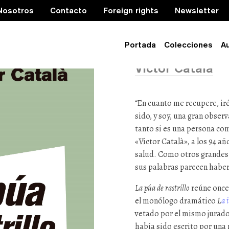
Nosotros
Contacto
Foreign rights
Newsletter
La púa de 
Portada
Colecciones
A
Víctor Català
“En cuanto me recupere, iré
sido, y soy, una gran obser
tanto si es una persona com
«Víctor Català», a los 94 a
salud. Como otros grandes e
sus palabras parecen haber 
La púa de rastrillo
reúne once
el monólogo dramático
L
a 
vetado por el mismo jurado
había sido escrito por una 