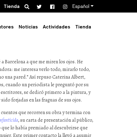
Search
Tienda
Español
rastrillo
utores
Noticias
Actividades
Tienda
 a Barcelona a que me miren los ojos. He
vadora: me interesa verlo todo, mirarlo todo,
o una pared.” Así repuso Caterina Albert,
ños, cuando un periodista le preguntó por su
scritores, se dedicó primero a la pintura, y
sido forjadas en las fraguas de sus ojos.
 cuentos que recorren su obra y termina con
infanticida
, su carta de presentación al público,
 que lo había premiado al descubrirse que
mujer. Este primer contacto la llevó a asumir