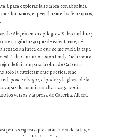
talà para explorar la sombra con absoluta
estinos humanos, especialmente los femeninos,
.
ville Alegría en su epílogo: «“Si leo un libro y
po que ningún fuego puede calentarme, sé
la sensación física de que se me vuela la tapa
oesía”, dijo en una ocasión Emily Dickinson a
ejor definición para la obra de Caterina
 no solo la estrictamente poética, sino
tral, posee el vigor, el poder y la gloria de la
ra capaz de asumir un alto riesgo podía
no los versos y la prosa de Caterina Albert.
ra por las figuras que están fuera de la ley, o