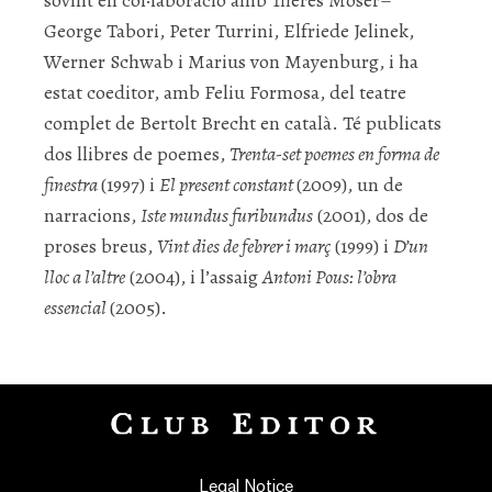
sovint en col·laboració amb Theres Moser–
George Tabori, Peter Turrini, Elfriede Jelinek,
Werner Schwab i Marius von Mayenburg, i ha
estat coeditor, amb Feliu Formosa, del teatre
complet de Bertolt Brecht en català.
Té publicats
dos llibres de poemes,
Trenta-set poemes en forma de
finestra
(1997) i
El present constant
(2009), un de
narracions,
Iste mundus furibundus
(2001), dos de
proses breus,
Vint dies de febrer i març
(1999) i
D’un
lloc a l’altre
(2004), i l’assaig
Antoni Pous: l’obra
essencial
(2005).
Legal Notice