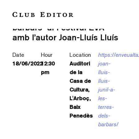
“Junil a les terres dels
bàrbars” al Festival EVA –
amb l’autor Joan-Lluís Lluís
Date
Hour
Location
https://enveualt
18/06/2022
12:30
Auditori
joan-
pm
de la
lluis-
Casa de
lluis-
Cultura,
junil-a-
L'Arboç,
les-
Baix
terres-
Penedès
dels-
barbars/