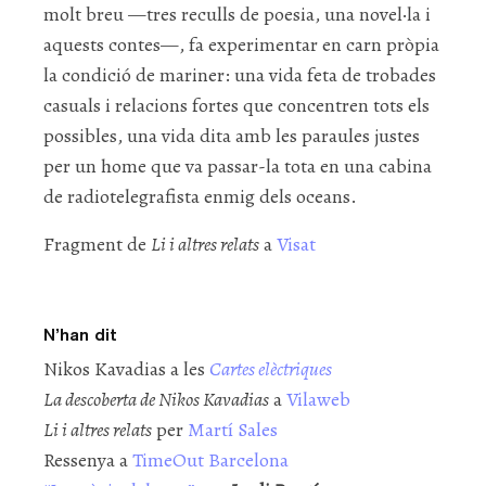
molt breu —tres reculls de poesia, una novel·la i
aquests contes—, fa experimentar en carn pròpia
la condició de mariner: una vida feta de trobades
casuals i relacions fortes que concentren tots els
possibles, una vida dita amb les paraules justes
per un home que va passar-la tota en una cabina
de radiotelegrafista enmig dels oceans.
Fragment de
Li i altres relats
a
Visat
N’han dit
Nikos Kavadias a les
Cartes elèctriques
La descoberta de Nikos Kavadias
a
Vilaweb
Li i altres relats
per
Martí Sales
Ressenya a
TimeOut Barcelona