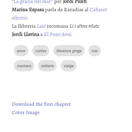
“La gràcia del mar”
per
Jordi Puntí
Marina Espasa
parla de Kavadias al
Cabaret
elèctric
La llibreria
Laie
recomana
Li i altres relats
Jordi Llavina
a
El Punt Avui
amor
contes
literatura grega
mar
mariners
solitaris
viatge
Download the first chapter
Cover Image