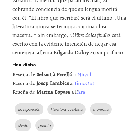
variados. A medida que pasan los días, va
cobrando conciencia de que su lengua morirá
con él. “El libro que escribiré será el último… Una
literatura nunca se termina con una obra
maestra…” Sin embargo,
El libro de los finales
está
escrito con la evidente intención de negar esa
sentencia, afirma
Edgardo Dobry
en su posfacio.
Han dicho
Reseña de
Sebastià Perelló
a
Núvol
Reseña de
Josep Lambies
a
TimeOut
Reseña de
Marina Espasa
a l’
Ara
desaparición
literatura occitana
memòria
olvido
pueblo