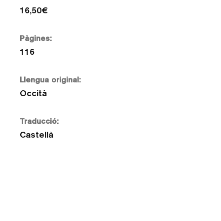
16,50€
Pàgines:
116
Llengua original:
Occità
Traducció:
Castellà