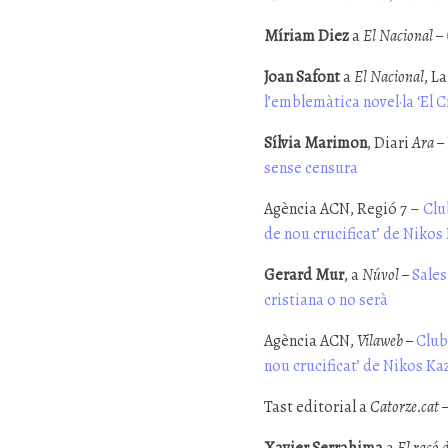
Míriam Diez
a
El Nacional –
Joan Safont
a
El Nacional
, L
l’emblemàtica novel·la ‘El C
Sílvia Marimon
, Diari
Ara –
sense censura
Agència ACN, Regió 7 –
Clu
de nou crucificat’ de Nikos
Gerard Mur
, a
Núvol –
Sales
cristiana o no serà
Agència ACN,
Vilaweb –
Club 
nou crucificat’ de Nikos Ka
Tast editorial a
Catorze.cat 