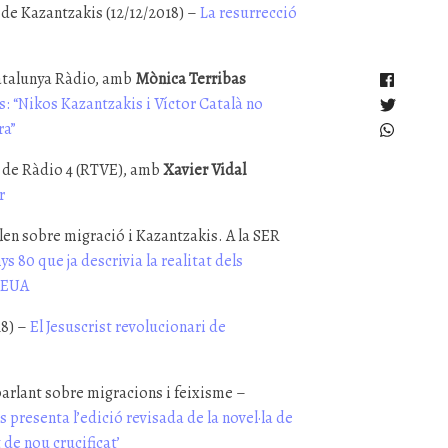
ó de Kazantzakis (12/12/2018) –
La resurrecció
Catalunya Ràdio, amb
Mònica Terribas
: “Nikos Kazantzakis i Víctor Català no
ra”
” de Ràdio 4 (RTVE), amb
Xavier Vidal
r
len sobre migració i Kazantzakis. A la SER
ys 80 que ja descrivia la realitat dels
s EUA
18) –
El Jesuscrist revolucionari de
arlant sobre migracions i feixisme –
 presenta l’edició revisada de la novel·la de
 de nou crucificat’