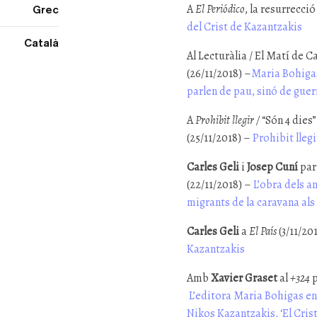
A
El Periódico
, la resurrecci
Grec
del Crist de Kazantzakis
Català
Al Lecturàlia / El Matí de 
(26/11/2018) –
Maria Bohigas
parlen de pau, sinó de guer
A
Prohibit llegir /
“Són 4 dies
(25/11/2018) –
Prohibit llegi
Carles Geli
i
Josep Cuní
par
(22/11/2018) –
L’obra dels an
migrants de la caravana al
Carles Geli
a
El País
(3/11/20
Kazantzakis
Amb
Xavier Graset
al
+324
p
L’editora Maria Bohigas ens
Nikos Kazantzakis, ‘El Crist