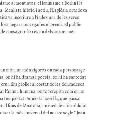
nisme al mont Atos, el leninisme a Berlin i la
a. Idealista híbrid i actiu, l’Església ortodoxa
aticà va inscriure a l’índex una de les seves
l li va negar nou vegades el premi. El públic
 de consagrar-lo i és un dels autors més
t un món, un món vigorós on cada personatge
a, on hi ha drama i poesia, on hi ha santedat
 cru i fins groller al costat de les delicadeses
bar l’ànima humana; on tot crepita com en un
na tempestat. Aquesta novel·la, que passa
t al fons de l’Anatòlia, un racó de món oblidat
 potser la més universal del nostre segle.”
Joan