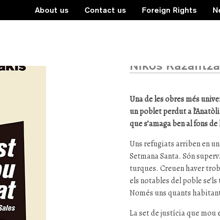
About us
Contact us
Foreign Rights
N
El Crist d
Nikos Kazantza
Una de les obres més univer
un poblet perdut a l’Anatòl
que s’amaga ben al fons de la
Uns refugiats arriben en un
Setmana Santa. Són supervi
turques. Creuen haver trobat
els notables del poble se’l
Només uns quants habitants 
La set de justícia que mou 