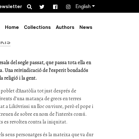
Search
ewsletter
English
e nou crucificat
Home
Collections
Authors
News
kis
sals del segle passat, que passa tota ella en
ia. Una reivindicació de l’esperit bondadós
 religió i la gent.
 poblet d’Anatòlia tot just després de
vents d’una matança de grecs en terres
 a Likóvrissi un lloc on viure, però el pope i
s treuen de sobre en nom de l’interès comú.
es revolten contra la iniquitat.
els seus personatges és la mateixa que va dur