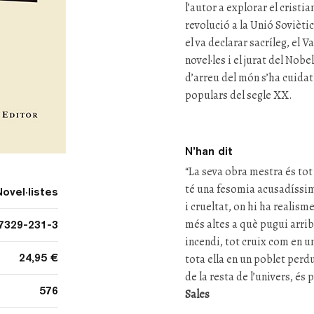
l’autor a explorar el cristia
revolució a la Unió Soviètic
el va declarar sacríleg, el V
novel·les i el jurat del Nobe
d’arreu del món s’ha cuidat
populars del segle XX.
N’han dit
“La seva obra mestra és to
té una fesomia acusadíssim
Novel·listes
i crueltat, on hi ha realisme
més altes a què pugui arri
7329-231-3
incendi, tot cruix com en u
24,95 €
tota ella en un poblet perdu
de la resta de l’univers, és
576
Sales