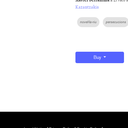
Xavier Serrahima
a
El racó d
Kazantzakis
novel·la-riu
persecucions
Buy