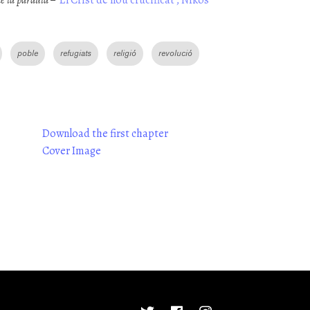
e la paraula –
‘El Crist de nou crucificat’, Nikos
poble
refugiats
religió
revolució
Download the first chapter
Cover Image