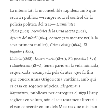
La intensitat, la inconcebible rapidesa amb què
escriu i publica —sempre sota el control de la
policia política del tsar—
Humiliats i
ofesos
(1861),
Memòries de la Casa Morta
(1862),
Apunts del subsòl
(1864, començats mentre vetlla la
seva primera muller),
Crim i càstig
(1866),
El
jugador
(1866),
L’idiota
(1868),
L’etern marit
(1870),
Els posseïts
(1871)
i
L’adolescent
(1875), tenen parió en la vida nòmada,
esqueixada, escanyada pels deutes, que fa fins
que coneix Anna Grigórietna Snítkina, amb qui
es casa en segones núpcies.
Els germans
Karamàzov
, publicats per entregues el 1879 i l’any
següent en volum, són el seu testament literari i
el van convertir en un dels Mestres que més han