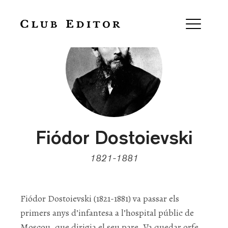
Fiódor Dostoievski
1821-1881
Fiódor Dostoievski (1821-1881) va passar els
primers anys d’infantesa a l’hospital públic de
Moscou, que dirigia el seu pare. Va quedar orfe