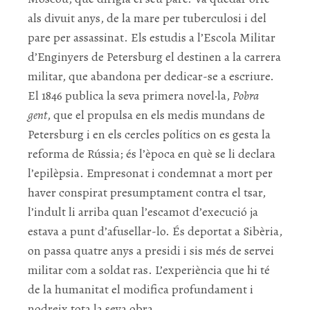
als divuit anys, de la mare per tuberculosi i del
pare per assassinat. Els estudis a l’Escola Militar
d’Enginyers de Petersburg el destinen a la carrera
militar, que abandona per dedicar-se a escriure.
El 1846 publica la seva primera novel·la,
Pobra
gent
, que el propulsa en els medis mundans de
Petersburg i en els cercles polítics on es gesta la
reforma de Rússia; és l’època en què se li declara
l’epilèpsia. Empresonat i condemnat a mort per
haver conspirat presumptament contra el tsar,
l’indult li arriba quan l’escamot d’execució ja
estava a punt d’afusellar-lo. És deportat a Sibèria,
on passa quatre anys a presidi i sis més de servei
militar com a soldat ras. L’experiència que hi té
de la humanitat el modifica profundament i
nodreix tota la seva obra.