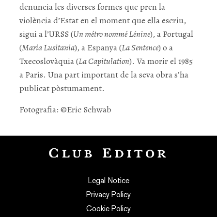
denuncia les diverses formes que pren la
violència d’Estat en el moment que ella escriu,
sigui a l’URSS (
Un métro nommé Lénine
), a Portugal
(
Maria Lusitania
), a Espanya (
La Sentence
) o a
Txecoslovàquia (
La Capitulation
). Va morir el 1985
a París. Una part important de la seva obra s’ha
publicat pòstumament.
Fotografia: ©Eric Schwab
Legal Notice
Privacy Policy
Cookie Policy