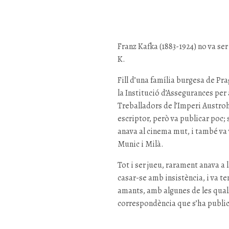
Franz Kafka (1883-1924) no va s
K.
Fill d’una família burgesa de Pra
la Institució d’Assegurances per 
Treballadors de l’Imperi Austro
escriptor, però va publicar poc; 
anava al cinema mut, i també va v
Munic i Milà.
Tot i ser jueu, rarament anava a 
casar-se amb insistència, i va t
amants, amb algunes de les qual
correspondència que s’ha public