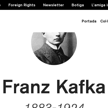
e
Foreign Rights
Newsletter
Botiga
L’amiga 
Portada
Col·
Franz Kafka
1883-1924