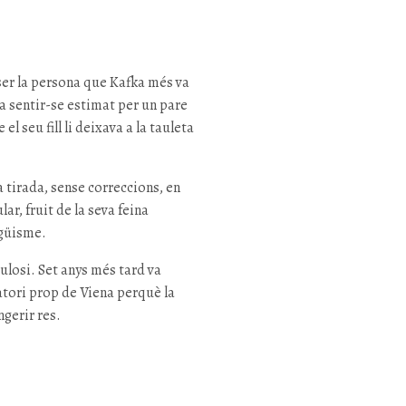
 ser la persona que Kafka més va
va sentir-se estimat per un pare
el seu fill li deixava a la tauleta
a tirada, sense correccions, en
ar, fruit de la seva feina
ngüisme.
ulosi. Set anys més tard va
atori prop de Viena perquè la
ngerir res.