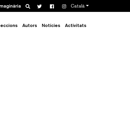
Search
imaginària
Català
leccions
Autors
Notícies
Activitats