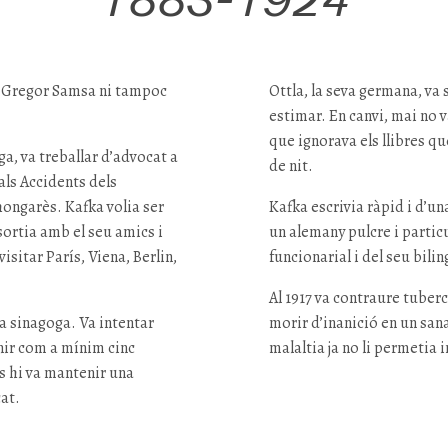
er Gregor Samsa ni tampoc
Ottla, la seva germana, va
estimar. En canvi, mai no 
que ignorava els llibres que 
ga, va treballar d’advocat a
de nit.
als Accidents dels
hongarès. Kafka volia ser
Kafka escrivia ràpid i d’un
sortia amb el seu amics i
un alemany pulcre i particul
isitar París, Viena, Berlin,
funcionarial i del seu bili
Al 1917 va contraure tuberc
la sinagoga. Va intentar
morir d’inanició en un san
enir com a mínim cinc
malaltia ja no li permetia i
s hi va mantenir una
at.