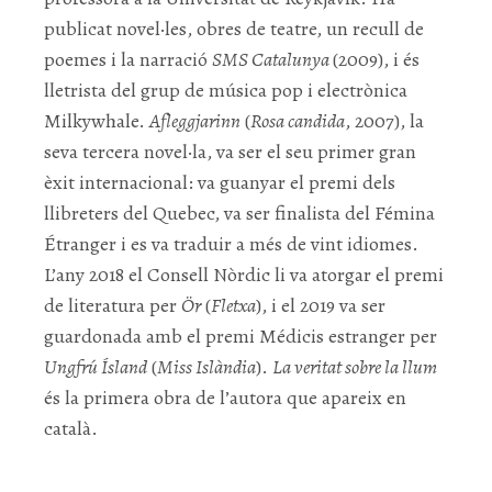
publicat novel·les, obres de teatre, un recull de
poemes i la narració
SMS Catalunya
(2009), i és
lletrista del grup de música pop i electrònica
Milkywhale.
Afleggjarinn
(
Rosa candida
, 2007), la
seva tercera novel·la, va ser el seu primer gran
èxit internacional: va guanyar el premi dels
llibreters del Quebec, va ser finalista del Fémina
Étranger i es va traduir a més de vint idiomes.
L’any 2018 el Consell Nòrdic li va atorgar el premi
de literatura per
Ör
(
Fletxa
), i el 2019 va ser
guardonada amb el premi Médicis estranger per
Ungfrú Ísland
(
Miss Islàndia
).
La veritat sobre la llum
és la primera obra de l’autora que apareix en
català.