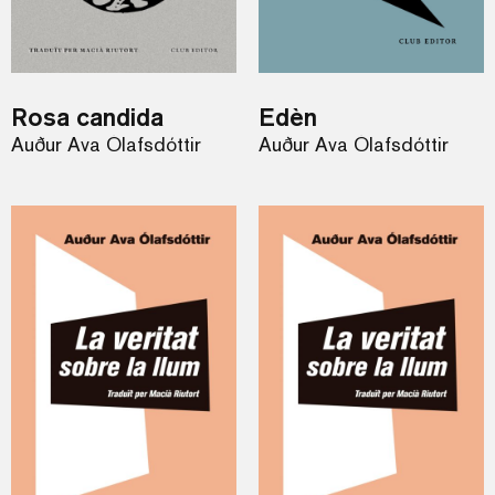
Rosa candida
Edèn
Auður Ava Ólafsdóttir
Auður Ava Ólafsdóttir