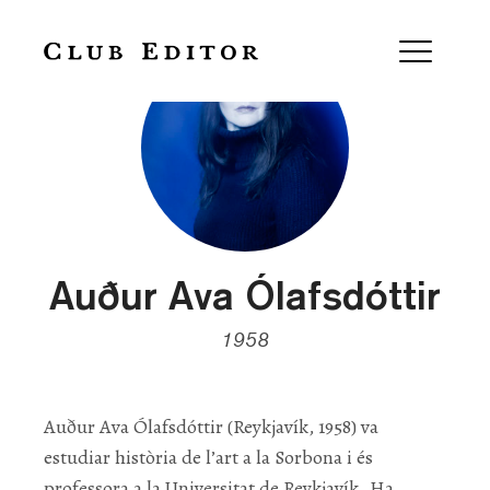
Auður Ava Ólafsdóttir
1958
Auður Ava Ólafsdóttir (Reykjavík, 1958) va
estudiar història de l’art a la Sorbona i és
professora a la Universitat de Reykjavík. Ha