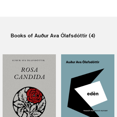
Books of Auður Ava Ólafsdóttir (4)