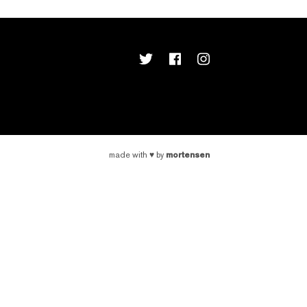
mortensen
made with
♥
by