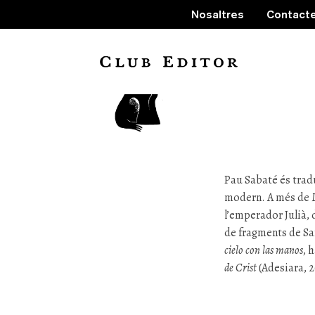
Nosaltres
Contact
Pau S
Pau Sabaté
és tradu
modern. A més de
l’emperador Julià, d
de fragments de S
cielo con las manos
, 
de Crist
(Adesiara, 2