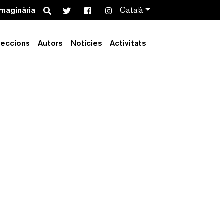
Search
imaginària
Català
leccions
Autors
Notícies
Activitats