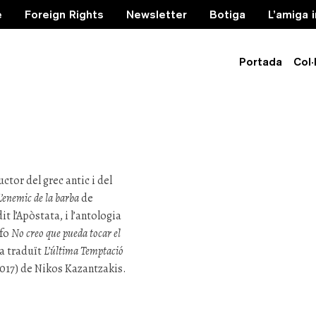
e
Foreign Rights
Newsletter
Botiga
L’amiga 
Portada
Col·
abaté
ctor del grec antic i del
L’enemic de la barba
de
it l’Apòstata, i l’antologia
afo
No creo que pueda tocar el
ha traduït
L’última Temptació
017) de Nikos Kazantzakis.