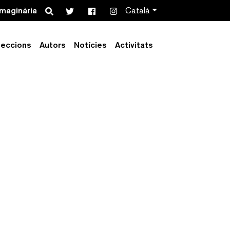
Search
imaginària
Català
leccions
Autors
Notícies
Activitats