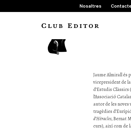
Nosaltres
Contact
Jaume
Jaume Almirall
és p
vicepresident de la
d’Estudis Clàssics 
l’Associació Catala
autor de les noves 
tragèdies d’Eurípid
d’Hèracles
, Bernat 
curs), així com de 