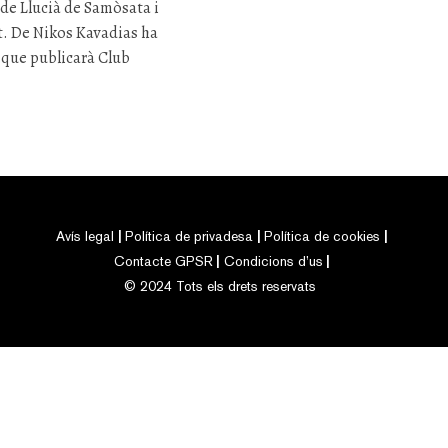
de Llucià de Samòsata i
t.
De Nikos Kavadias ha
, que publicarà Club
Avís legal
Política de privadesa
Política de cookies
Contacte GPSR
Condicions d’us
© 2024 Tots els drets reservats