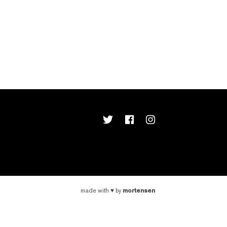
mortensen
made with
♥
by