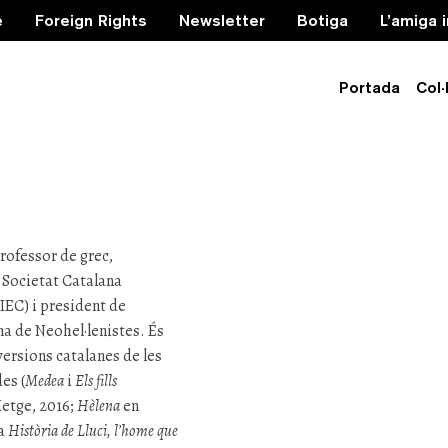
e
Foreign Rights
Newsletter
Botiga
L’amiga 
Portada
Col·
 Almirall
rofessor de grec,
 Societat Catalana
(IEC) i president de
na de Neohel·lenistes. És
versions catalanes de les
es (
Medea
i
Els fills
Metge, 2016;
Hèlena
en
la
Història de Lluci, l’home que