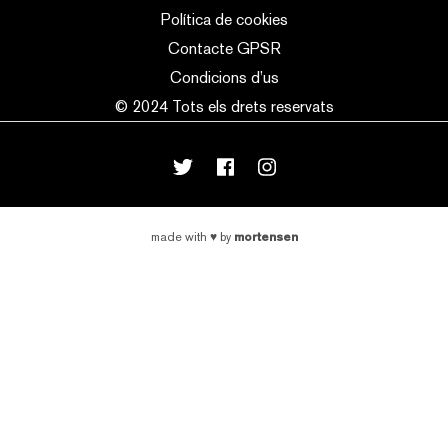
Política de cookies
Contacte GPSR
Condicions d’us
© 2024 Tots els drets reservats
mortensen
made with
♥
by