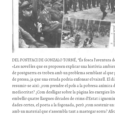
DEL POSTFACI DE GONZALO TORNÉ, “És fosca l’aventura de 
«Les novel·les que es proposen explicar una història ambie
de postguerra es troben amb un problema semblant al que pla
de pressa, ja que una errada podria enfonsar el vaixell. El d
resumir-se així: ¿com prendre el pols a la pobresa anímica d
mediocritat? ¿Com deslligar sobre la pàgina les energies lit
embellir quatre llargues dècades de crims d’Estat i ignomín
dades certes, el poeta a la fogonada, però ¿com sostenir un
amb un material que s’assembla tant a mastegar sorra? Afront