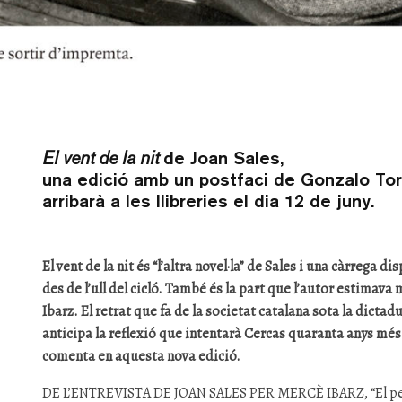
El vent de la nit
de Joan Sales,
una edició amb un postfaci de Gonzalo Tor
arribarà a les llibreries el dia 12 de juny.
El vent de la nit és “l’altra novel·la” de Sales i una càrrega 
des de l’ull del cicló. També és la part que l’autor estimava
Ibarz. El retrat que fa de la societat catalana sota la dicta
anticipa la reflexió que intentarà Cercas quaranta anys més
comenta en aquesta nova edició.
DE L’ENTREVISTA DE JOAN SALES PER MERCÈ IBARZ, “El pen