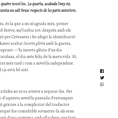
t quatre novel·les. La quarta, acabada l’any 69,
esenta un salt brusc respecte de les parts anteriors.
erra, és la que a mi m’agrada més, potser
b fervor, me’l sabia tot; després amb els
ó per Cervantes i he afegit la identificació
’haver acabat
Incerta glòria
amb la guerra,
espeare —“la incerta glòria d’un dia
talana, el dia més feliç de la meva vida. Sí,
icat més tard i com a novel·la independent.
l i ja està bé així.
an Sales no es va atrevir a separar-les. Per
o d’aquesta novel·la passada d’estranquis
(i gràcies a la complicitat del traductor
erquè fos concebible sotmetre-la als seus
, però d’una conversa amb ell sabem que José