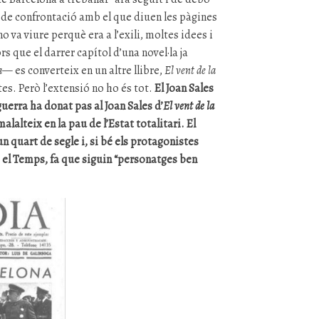
 de confrontació amb el que diuen les pàgines
o va viure perquè era a l’exili, moltes idees i
rs que el darrer capítol d’una novel·la ja
a
— es converteix en un altre llibre,
El vent de la
es. Però l’extensió no ho és tot.
El Joan Sales
guerra ha donat pas al Joan Sales d’
El vent de la
alalteix en la pau de l’Estat totalitari. El
n quart de segle i, si bé els protagonistes
s el Temps, fa que siguin “personatges ben