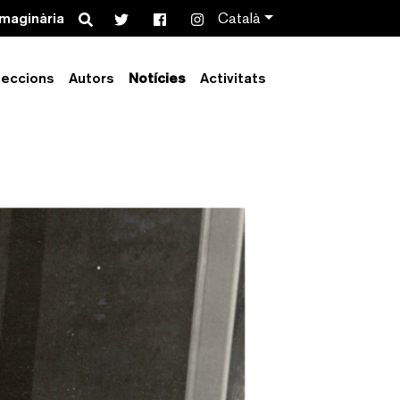
Search
imaginària
Català
leccions
Autors
Notícies
Activitats
 juny