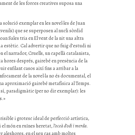
egament de les forces creatives suposa una
a solució exemplar en les novel·les de Juan
uvenils) que se superposen al nucli sòrdid
an Sales tria en El vent de la nit una altra
 estètic. Cal advertir que no fuig d’estudi ni
 el narrador, Cruells, un capellà catalanista,
ta hores després, gairebé en presència de la
r enfilant casos així fins a arribar a la
enfocament de la novel·la no és documental, el
una aproximació gairebé metafísica al Temps.
 sí, paradigmàtic (per no dir exemplar): les
s.»
a
a risible i grotesc ideal de perfecció artística,
i el món en ruïnes heretat,
l’oceà d’odi i merda
.
fer aleshores, en el seu cas amb moltes