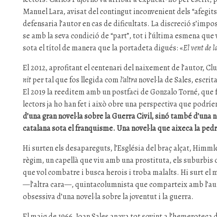
Manuel Lara, avisat del contingut inconvenient dels “afegits”
defensaria l’autor en cas de dificultats. La discreció s’impo
se amb la seva condició de “part”, tot i l’última esmena que 
sota el títol de manera que la portadeta digués: «
El vent de l
El 2012, aprofitant el centenari del naixement de l’autor, C
nit
per tal que fos llegida com
l’altra
novel·la de Sales, escrit
El 2019 la reeditem amb un postfaci de Gonzalo Torné, que f
lectors ja ho han fet i això obre una perspectiva que podrí
d’una gran novel·la sobre la Guerra Civil, sinó també d’una n
catalana sota el franquisme. Una novel·la que aixeca la pedr
Hi surten els desapareguts, l’Església del braç alçat, Himml
règim, un capellà que viu amb una prostituta, els suburbis o
que vol combatre i busca herois i troba malalts. Hi surt e
—l’altra cara—, quintacolumnista que comparteix amb l’auto
obsessiva d’una novel·la sobre la joventut i la guerra.
El maig de 1966, Joan Sales anava tot sovint a l’hemeroteca d