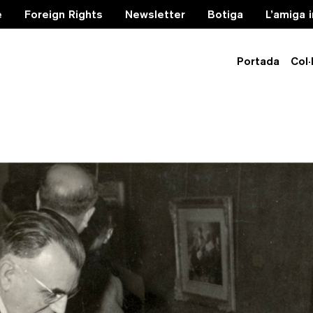
e
Foreign Rights
Newsletter
Botiga
L’amiga 
Portada
Col·
tat editorial — 12 de