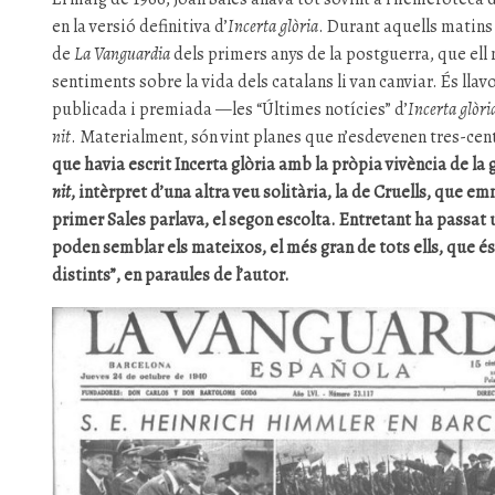
en la versió definitiva d’
Incerta glòria
. Durant aquells matins
de
La Vanguardia
dels primers anys de la postguerra, que ell n
sentiments sobre la vida dels catalans li van canviar. És llavo
publicada i premiada —les “Últimes notícies” d’
Incerta glòri
nit
. Materialment, són vint planes que n’esdevenen tres-cent
que havia escrit Incerta glòria amb la pròpia vivència de la 
nit
, intèrpret d’una altra veu solitària, la de Cruells, que emm
primer Sales parlava, el segon escolta. Entretant ha passat u
poden semblar els mateixos, el més gran de tots ells, que é
distints”, en paraules de l’autor.