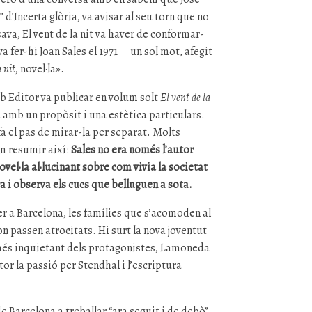
 d’Incerta glòria, va avisar al seu torn que no
sava, El vent de la nit va haver de conformar-
va fer-hi Joan Sales el 1971 —un sol mot, afegit
a nit
, novel·la».
lub Editor va publicar en volum solt
El vent de la
a amb un propòsit i una estètica particulars.
a el pas de mirar-la per separat. Molts
em resumir així:
Sales no era només l’autor
ovel·la al·lucinant sobre com vivia la societat
a i observa els cucs que belluguen a sota.
er a Barcelona, les famílies que s’acomoden al
n passen atrocitats. Hi surt la nova joventut
l més inquietant dels protagonistes, Lamoneda
r la passió per Stendhal i l’escriptura
e Barcelona a treballar “ara seguit i de debò”