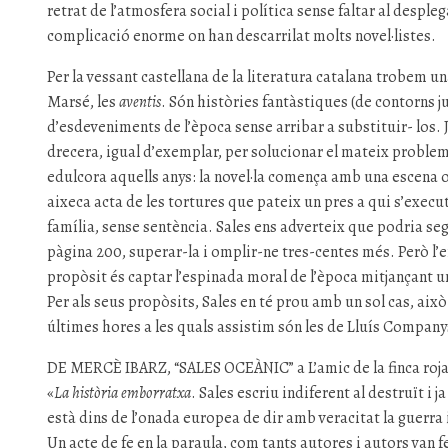
retrat de l’atmosfera social i política sense faltar al despl
complicació enorme on han descarrilat molts novel·listes.
Per la vessant castellana de la literatura catalana trobem un
Marsé, les
aventis
. Són històries fantàstiques (de contorns j
d’esdeveniments de l’època sense arribar a substituir- los. Jo
drecera, igual d’exemplar, per solucionar el mateix problema
edulcora aquells anys: la novel·la comença amb una escena on
aixeca acta de les tortures que pateix un pres a qui s’execu
família, sense sentència. Sales ens adverteix que podria segui
pàgina 200, superar-la i omplir-ne tres-centes més. Però l’
propòsit és captar l’espinada moral de l’època mitjançant 
Per als seus propòsits, Sales en té prou amb un sol cas, això
últimes hores a les quals assistim són les de Lluís Company
DE MERCÈ IBARZ, “SALES OCEÀNIC” a L’amic de la finca roj
«
La història emborratxa
. Sales escriu indiferent al destruït i j
està dins de l’onada europea de dir amb veracitat la guerra 
Un acte de fe en la paraula, com tants autores i autors van 