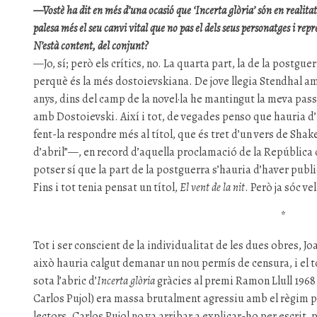
—Vostè ha dit en més d’una ocasió que ‘Incerta glòria’ són en realita
palesa més el seu canvi vital que no pas el dels seus personatges i repr
N’està content, del conjunt?
—Jo, sí; però els crítics, no. La quarta part, la de la postgu
perquè és la més dostoievskiana. De jove llegia Stendhal am
anys, dins del camp de la novel·la he mantingut la meva passi
amb Dostoievski. Així i tot, de vegades penso que hauria d
fent-la respondre més al títol, que és tret d’un vers de Shak
d’abril”—, en record d’aquella proclamació de la República ca
potser sí que la part de la postguerra s’hauria d’haver publ
Fins i tot tenia pensat un títol,
El vent de la nit
. Però ja sóc vel
*
Tot i ser conscient de la individualitat de les dues obres, Jo
això hauria calgut demanar un nou permís de censura, i el t
sota l’abric d’
Incerta glòria
gràcies al premi Ramon Llull 1968 
Carlos Pujol) era massa brutalment agressiu amb el règim p
lectors. Carlos Pujol no va arribar a explicar-ho per escrit