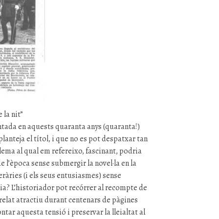
la nit”
ntada en aquests quaranta anys (quaranta!)
nteja el títol, i que no es pot despatxar tan
ilema al qual em refereixo, fascinant, podria
e l’època sense submergir la novel·la en la
eràries (i els seus entusiasmes) sense
ia? L’historiador pot recórrer al recompte de
 relat atractiu durant centenars de pàgines
ar aquesta tensió i preservar la lleialtat al