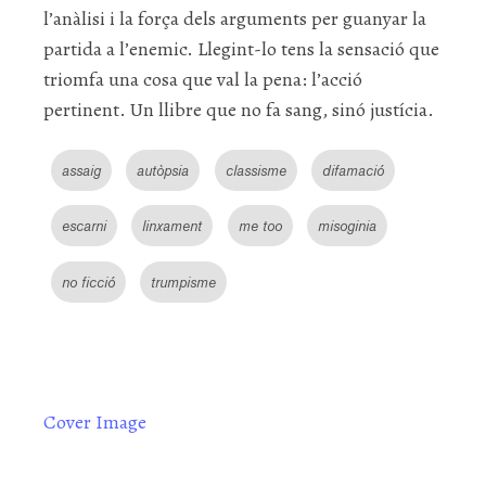
l’anàlisi i la força dels arguments per guanyar la
partida a l’enemic. Llegint-lo tens la sensació que
triomfa una cosa que val la pena: l’acció
pertinent. Un llibre que no fa sang, sinó justícia.
assaig
autòpsia
classisme
difamació
escarni
linxament
me too
misoginia
no ficció
trumpisme
Cover Image