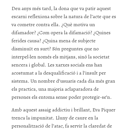
Deu anys més tard, la dona que va patir aquest
escarni reflexiona sobre la natura de l’acte que es
va cometre contra ella. ¿Què motiva un
difamador? ¿Com opera la difamació? ¿Quines
ferides causa? ¿Quina mena de subjecte
disminuït en surt? Són preguntes que no
interpel·len només els mitjans, sinó la societat
sencera i global. Les xarxes socials ens han
acostumat a la desqualificació i a l’insult per
sistema. Un nombre d’usuaris cada dia més gran
els practica, una majoria aclaparadora de
persones els entoma sense poder protegir-se’n.
Amb aquest assaig addictiu i brillant, Eva Piquer
trenca la impunitat. Lluny de caure en la
personalització de l’atac, fa servir la claredat de