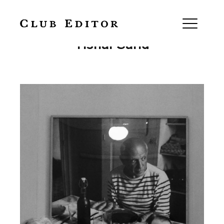
L’endemà de la plaga, per
Yishai Sarid