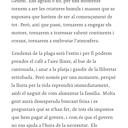
Gènesi. Ens agradi o no, per uns moments
tornem a ser les criatures humils i manses que se
suposava que havíem de ser al començament de
tot. Però, així que passi, tornarem a engegar els
motors, tornarem a travessar rabent continents i
oceans, tornarem a embrutar l’atmosfera.
L’endemà de la plaga serà l’estiu i per fi podrem
prendre el cafè a l’aire lliure, al bar de la
cantonada, i anar a la platja i gaudir de la llibertat
retrobada. Però només per uns moments, perquè
la lluita per la vida reprendrà immediatament,
amb el neguit de com alimentar la família. Molta
gent anirà desesperada buscant feina i es
preguntarà què se n’han fet, de tots els impostos
que hem pagat al govern, i com és que el govern
no ens ajuda a l’hora de la necessitat. Els