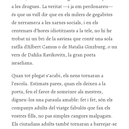
a les drogues. La veritat —i ja em perdonareu—
és que us vull dir que en els milers de gegabites
de xerrameca a les xarxes socials, i en els
centenars d’hores idiotitzants a la tele, no hi he
trobat ni un bri de la saviesa que conté una sola
ratlla d’Albert Camus o de Natalia Ginzburg, o un
vers de Dahlia Ravikovitx, la gran poeta
israeliana.
Quan tot plegat s’acabi, els nens tornaran a
l’escola. Estimats pares, quan els deixeu a la
porta, feu el favor de somriure als mestres,
digueu-los una paraula amable: fet i fet, són els
companys adults del viatge fabulós que fan els
vostres fills, no pas simples cangurs malpagats.
Els ciutadans adults també tornaran a barrejar-se