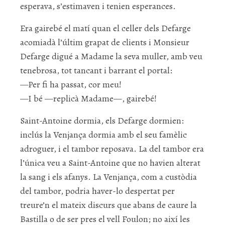
esperava, s’estimaven i tenien esperances.
Era gairebé el matí quan el celler dels Defarge
acomiadà l’últim grapat de clients i Monsieur
Defarge digué a Madame la seva muller, amb veu
tenebrosa, tot tancant i barrant el portal:
—Per fi ha passat, cor meu!
—I bé —replicà Madame—, gairebé!
Saint-Antoine dormia, els Defarge dormien:
inclús la Venjança dormia amb el seu famèlic
adroguer, i el tambor reposava. La del tambor era
l’única veu a Saint-Antoine que no havien alterat
la sang i els afanys. La Venjança, com a custòdia
del tambor, podria haver-lo despertat per
treure’n el mateix discurs que abans de caure la
Bastilla o de ser pres el vell Foulon; no així les