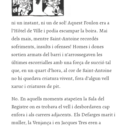
ni un instant, ni un de sol! Aquest Foulon era a
l’Hôtel de Ville i podia escampar la boira. Mai
dels mais, mentre Saint-Antoine recordés
sofriments, insults i ofenses! Homes i dones
sortien armats del barri i n’arrossegaven les
últimes escorrialles amb una força de succió tal
que, en un quart d’hora, al cor de Saint-Antoine
no hi quedava criatura vivent, fora d’algun vell
xaruc i criatures de pit.
No. En aquells moments atapeïen la Sala del
Registre on es trobava el vell i desbordaven cap
enfora i als carrers adjacents. Els Defarges marit i
muller, la Venjança i en Jacques Tres eren a