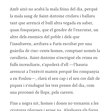
Amb això no acabà la mala feina del dia, perquè
la mala sang de Saint-Antoine cridava i ballava
tant que arrencà el bull altra vegada en saber,
quan fosquejava, que el gendre de l’executat, un
altre dels enemics del poble i dels que
l’insultaven, arribava a París escoltat per una
guàrdia de cinc-cents homes, comptant només la
cavalleria. Saint-Antoine n’escrigué els crims en
fulls incendiaris, s’apoderà d’ell —l’hauria
arrencat a l’exèrcit mateix perquè fes companyia
a en Foulon—, clavà el seu cap i el seu cor dalt de
piques i s’endugué les tres preses del dia, com
una processó de llops, pels carrers.
Fins a negra nit, homes i dones no tornaren a les
criatures ploroses i sense pa. Aleshores els forns