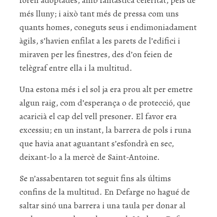
foren adoptades, amb fantàstica celeritat, pels de
més lluny; i això tant més de pressa com uns
quants homes, coneguts seus i endimoniadament
àgils, s’havien enfilat a les parets de l’edifici i
miraven per les finestres, des d’on feien de
telègraf entre ella i la multitud.
Una estona més i el sol ja era prou alt per emetre
algun raig, com d’esperança o de protecció, que
acaricià el cap del vell presoner. El favor era
excessiu; en un instant, la barrera de pols i runa
que havia anat aguantant s’esfondrà en sec,
deixant-lo a la mercè de Saint-Antoine.
Se n’assabentaren tot seguit fins als últims
confins de la multitud. En Defarge no hagué de
saltar sinó una barrera i una taula per donar al