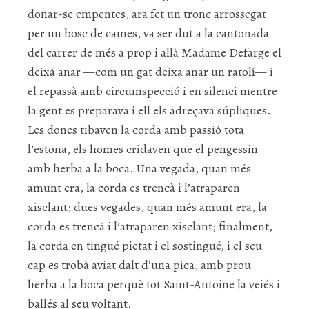
donar-se empentes, ara fet un tronc arrossegat
per un bosc de cames, va ser dut a la cantonada
del carrer de més a prop i allà Madame Defarge el
deixà anar —com un gat deixa anar un ratolí— i
el repassà amb circumspecció i en silenci mentre
la gent es preparava i ell els adreçava súpliques.
Les dones tibaven la corda amb passió tota
l’estona, els homes cridaven que el pengessin
amb herba a la boca. Una vegada, quan més
amunt era, la corda es trencà i l’atraparen
xisclant; dues vegades, quan més amunt era, la
corda es trencà i l’atraparen xisclant; finalment,
la corda en tingué pietat i el sostingué, i el seu
cap es trobà aviat dalt d’una pica, amb prou
herba a la boca perquè tot Saint-Antoine la veiés i
ballés al seu voltant.