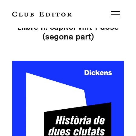
Història de dues ciutats —
Llibre II: capítol vint-i-dosè
(segona part)