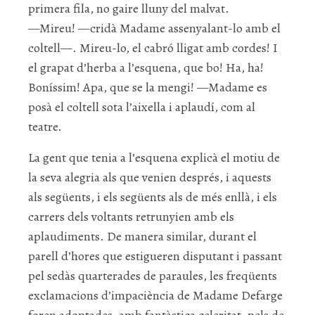
primera fila, no gaire lluny del malvat.
—Mireu! —cridà Madame assenyalant-lo amb el
coltell—. Mireu-lo, el cabró lligat amb cordes! I
el grapat d’herba a l’esquena, que bo! Ha, ha!
Boníssim! Apa, que se la mengi! —Madame es
posà el coltell sota l’aixella i aplaudí, com al
teatre.
La gent que tenia a l’esquena explicà el motiu de
la seva alegria als que venien després, i aquests
als següents, i els següents als de més enllà, i els
carrers dels voltants retrunyien amb els
aplaudiments. De manera similar, durant el
parell d’hores que estigueren disputant i passant
pel sedàs quarterades de paraules, les freqüents
exclamacions d’impaciència de Madame Defarge