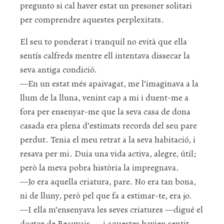
pregunto si cal haver estat un presoner solitari
per comprendre aquestes perplexitats.
El seu to ponderat i tranquil no evità que ella
sentís calfreds mentre ell intentava dissecar la
seva antiga condició.
—En un estat més apaivagat, me l’imaginava a la
llum de la lluna, venint cap a mi i duent-me a
fora per ensenyar-me que la seva casa de dona
casada era plena d’estimats records del seu pare
perdut. Tenia el meu retrat a la seva habitació, i
resava per mi. Duia una vida activa, alegre, útil;
però la meva pobra història la impregnava.
—Jo era aquella criatura, pare. No era tan bona,
ni de lluny, però pel que fa a estimar-te, era jo.
—I ella m’ensenyava les seves criatures —digué el
doctor de Beauvais—, i aquestes havien sentit