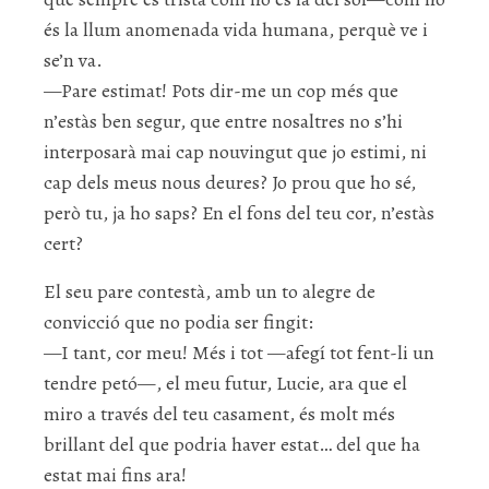
és la llum anomenada vida humana, perquè ve i
se’n va.
—Pare estimat! Pots dir-me un cop més que
n’estàs ben segur, que entre nosaltres no s’hi
interposarà mai cap nouvingut que jo estimi, ni
cap dels meus nous deures? Jo prou que ho sé,
però tu, ja ho saps? En el fons del teu cor, n’estàs
cert?
El seu pare contestà, amb un to alegre de
convicció que no podia ser fingit:
—I tant, cor meu! Més i tot —afegí tot fent-li un
tendre petó—, el meu futur, Lucie, ara que el
miro a través del teu casament, és molt més
brillant del que podria haver estat… del que ha
estat mai fins ara!