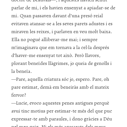
parlar de mi, i els havien ensenyat a apiadar-se de
mi. Quan passaven davant d’una presó reial
evitaven atansar-se a les seves parets adustes i es
miraven les reixes, i parlaven en veu molt baixa.
Ella no pogué alliberar-me mai; i sempre
m’imaginava que em tornava a la cel·la després
d’haver-me ensenyat tot això. Però llavors,
plorant beneïdes llàgrimes, jo queia de genolls i
la beneïa.
—Pare, aquella criatura sóc jo, espero. Pare, oh
pare estimat, demà em beneiràs amb el mateix
fervor?
—Lucie, evoco aquestes penes antigues perquè
avui tinc motius per estimar-te més del que puc
expressar-te amb paraules, i dono gràcies a Déu
pel meu goig. Ni els més agosarats dels meus