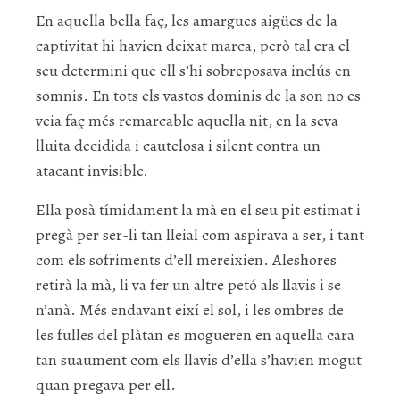
En aquella bella faç, les amargues aigües de la
captivitat hi havien deixat marca, però tal era el
seu determini que ell s’hi sobreposava inclús en
somnis. En tots els vastos dominis de la son no es
veia faç més remarcable aquella nit, en la seva
lluita decidida i cautelosa i silent contra un
atacant invisible.
Ella posà tímidament la mà en el seu pit estimat i
pregà per ser-li tan lleial com aspirava a ser, i tant
com els sofriments d’ell mereixien. Aleshores
retirà la mà, li va fer un altre petó als llavis i se
n’anà. Més endavant eixí el sol, i les ombres de
les fulles del plàtan es mogueren en aquella cara
tan suaument com els llavis d’ella s’havien mogut
quan pregava per ell.