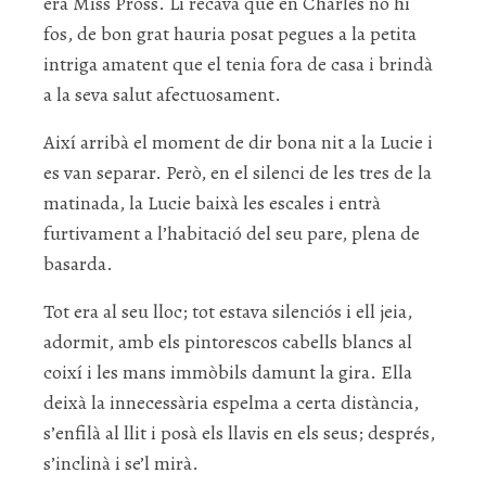
era Miss Pross. Li recava que en Charles no hi
fos, de bon grat hauria posat pegues a la petita
intriga amatent que el tenia fora de casa i brindà
a la seva salut afectuosament.
Així arribà el moment de dir bona nit a la Lucie i
es van separar. Però, en el silenci de les tres de la
matinada, la Lucie baixà les escales i entrà
furtivament a l’habitació del seu pare, plena de
basarda.
Tot era al seu lloc; tot estava silenciós i ell jeia,
adormit, amb els pintorescos cabells blancs al
coixí i les mans immòbils damunt la gira. Ella
deixà la innecessària espelma a certa distància,
s’enfilà al llit i posà els llavis en els seus; després,
s’inclinà i se’l mirà.