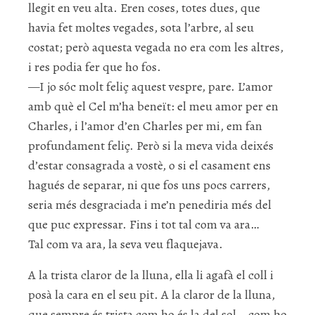
llegit en veu alta. Eren coses, totes dues, que
havia fet moltes vegades, sota l’arbre, al seu
costat; però aquesta vegada no era com les altres,
i res podia fer que ho fos.
—I jo sóc molt feliç aquest vespre, pare. L’amor
amb què el Cel m’ha beneït: el meu amor per en
Charles, i l’amor d’en Charles per mi, em fan
profundament feliç. Però si la meva vida deixés
d’estar consagrada a vostè, o si el casament ens
hagués de separar, ni que fos uns pocs carrers,
seria més desgraciada i me’n penediria més del
que puc expressar. Fins i tot tal com va ara…
Tal com va ara, la seva veu flaquejava.
A la trista claror de la lluna, ella li agafà el coll i
posà la cara en el seu pit. A la claror de la lluna,
que sempre és trista com ho és la del sol—com ho