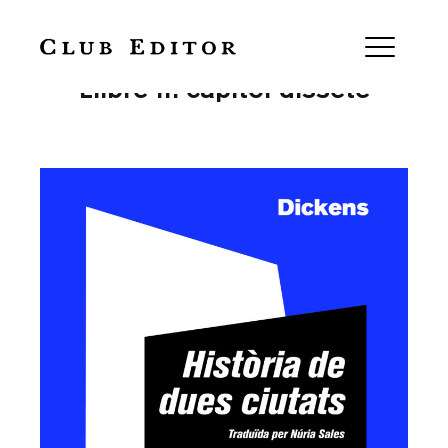
Història de dues ciutats —
Llibre II: capítol dissetè