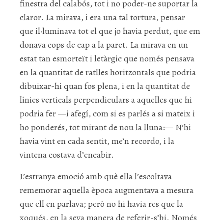
finestra del calabós, tot i no poder-ne suportar la
claror. La mirava, i era una tal tortura, pensar
que il·luminava tot el que jo havia perdut, que em
donava cops de cap a la paret. La mirava en un
estat tan esmorteït i letàrgic que només pensava
en la quantitat de ratlles horitzontals que podria
dibuixar-hi quan fos plena, i en la quantitat de
línies verticals perpendiculars a aquelles que hi
podria fer —i afegí, com si es parlés a si mateix i
ho ponderés, tot mirant de nou la lluna:— N’hi
havia vint en cada sentit, me’n recordo, i la
vintena costava d’encabir.
L’estranya emoció amb què ella l’escoltava
rememorar aquella època augmentava a mesura
que ell en parlava; però no hi havia res que la
xoqués, en la seva manera de referir-s’hi. Només