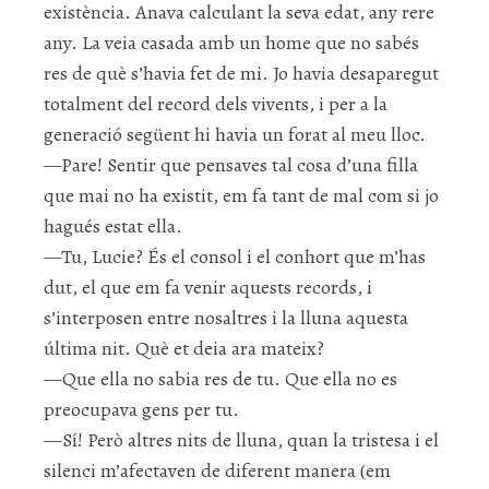
existència. Anava calculant la seva edat, any rere
any. La veia casada amb un home que no sabés
res de què s’havia fet de mi. Jo havia desaparegut
totalment del record dels vivents, i per a la
generació següent hi havia un forat al meu lloc.
—Pare! Sentir que pensaves tal cosa d’una filla
que mai no ha existit, em fa tant de mal com si jo
hagués estat ella.
—Tu, Lucie? És el consol i el conhort que m’has
dut, el que em fa venir aquests records, i
s’interposen entre nosaltres i la lluna aquesta
última nit. Què et deia ara mateix?
—Que ella no sabia res de tu. Que ella no es
preocupava gens per tu.
—Sí! Però altres nits de lluna, quan la tristesa i el
silenci m’afectaven de diferent manera (em