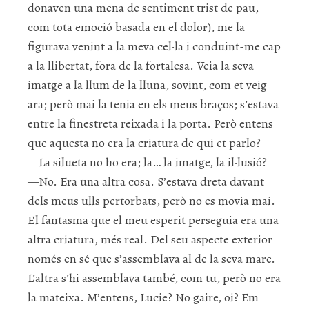
donaven una mena de sentiment trist de pau,
com tota emoció basada en el dolor), me la
figurava venint a la meva cel·la i conduint-me cap
a la llibertat, fora de la fortalesa. Veia la seva
imatge a la llum de la lluna, sovint, com et veig
ara; però mai la tenia en els meus braços; s’estava
entre la finestreta reixada i la porta. Però entens
que aquesta no era la criatura de qui et parlo?
—La silueta no ho era; la… la imatge, la il·lusió?
—No. Era una altra cosa. S’estava dreta davant
dels meus ulls pertorbats, però no es movia mai.
El fantasma que el meu esperit perseguia era una
altra criatura, més real. Del seu aspecte exterior
només en sé que s’assemblava al de la seva mare.
L’altra s’hi assemblava també, com tu, però no era
la mateixa. M’entens, Lucie? No gaire, oi? Em