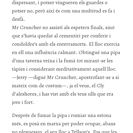
dispersant, i potser vingueren els guardes o
potser no, però així és com una multitud es fa i
desfà.
Mr Cruncher no assistí als espetecs finals, sinó
que s’havia quedat al cementiri per conferir i
condoldre’s amb els enterramorts. El lloc exercia
en ell una influència calmant. Obtingué una pipa
d’una taverna veïna i la fumà tot mirant-se les
tàpies i considerant meditativament aquell lloc.
—Jerry —digué Mr Cruncher, apostrofant-se a si
mateix com de costum—, ja el veus, el Cly
d’aleshores, i has vist amb els teus ulls que era
jove i fort.
Després de fumar la pipa i rumiar una estona
més, es posà en marxa per poder ocupar, abans
no pleguessin, el seu lloc a Tellson’s. Fos que les