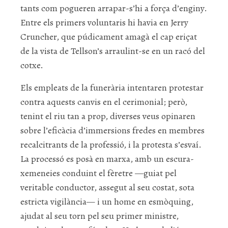
tants com pogueren arrapar-s’hi a força d’enginy.
Entre els primers voluntaris hi havia en Jerry
Cruncher, que púdicament amagà el cap eriçat
de la vista de Tellson’s arraulint-se en un racó del
cotxe.
Els empleats de la funerària intentaren protestar
contra aquests canvis en el cerimonial; però,
tenint el riu tan a prop, diverses veus opinaren
sobre l’eficàcia d’immersions fredes en membres
recalcitrants de la professió, i la protesta s’esvaí.
La processó es posà en marxa, amb un escura-
xemeneies conduint el fèretre —guiat pel
veritable conductor, assegut al seu costat, sota
estricta vigilància— i un home en esmòquing,
ajudat al seu torn pel seu primer ministre,