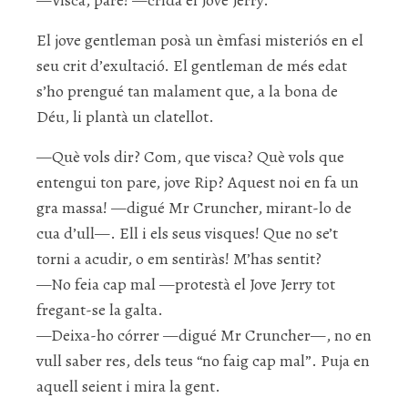
—Visca, pare! —cridà el Jove Jerry.
El jove gentleman posà un èmfasi
misteriós
en el
seu crit d’exultació. El gentleman de més edat
s’ho prengué tan malament que, a la bona de
Déu, li plantà un clatellot.
—Què vols dir? Com, que visca? Què vols que
entengui ton pare, jove Rip? Aquest noi en fa un
gra massa! —digué Mr Cruncher, mirant-lo de
cua d’ull—. Ell i els seus visques! Que no se’t
torni a acudir, o em sentiràs! M’has sentit?
—No feia cap mal —protestà el Jove Jerry tot
fregant-se la galta.
—Deixa-ho córrer —digué Mr Cruncher—, no en
vull saber res, dels teus “no faig cap mal”. Puja en
aquell seient i mira la gent.