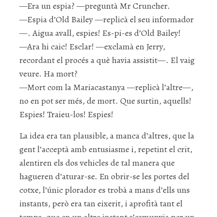
—Era un espia? —preguntà Mr Cruncher.
—Espia d’Old Bailey —replicà el seu informador
—. Aigua avall, espies! Es-pi-es d’Old Bailey!
—Ara hi caic! Esclar! —exclamà en Jerry,
recordant el procés a què havia assistit—. El vaig
veure. Ha mort?
—Mort com la Mariacastanya —replicà l’altre—,
no en pot ser més, de mort. Que surtin, aquells!
Espies! Traieu-los! Espies!
La idea era tan plausible, a manca d’altres, que la
gent l’acceptà amb entusiasme i, repetint el crit,
alentiren els dos vehicles de tal manera que
hagueren d’aturar-se. En obrir-se les portes del
cotxe, l’únic plorador es trobà a mans d’ells uns
instants, però era tan eixerit, i aprofità tant el