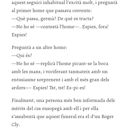
aquest seguici inhabitual l’excità molt, i preguntà
al primer home que passava corrents:
—Què passa, germà? De què es tracta?
—No ho sé —contestà l’home—. Espies, fora!
Espies!
Preguntà a un altre home:
—Qui és?
—No ho sé —replicà l’home picant-se la boca
amb les mans, i vociferant tanmateix amb un
entusiasme sorprenent i amb el més gran dels
ardors:— Espies! Tst, tst! Es-pi-es!
Finalment, una persona més ben informada dels
mèrits del cas ensopegà amb ell i per ella
s’assabentà que aquest funeral era el d’un Roger
Cly.