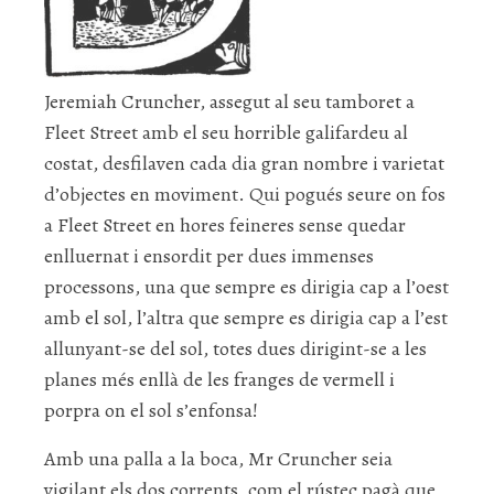
Jeremiah Cruncher, assegut al seu tamboret a
Fleet Street amb el seu horrible galifardeu al
costat, desfilaven cada dia gran nombre i varietat
d’objectes en moviment. Qui pogués seure on fos
a Fleet Street en hores feineres sense quedar
enlluernat i ensordit per dues immenses
processons, una que sempre es dirigia cap a l’oest
amb el sol, l’altra que sempre es dirigia cap a l’est
allunyant-se del sol, totes dues dirigint-se a les
planes més enllà de les franges de vermell i
porpra on el sol s’enfonsa!
Amb una palla a la boca, Mr Cruncher seia
vigilant els dos corrents, com el rústec pagà que