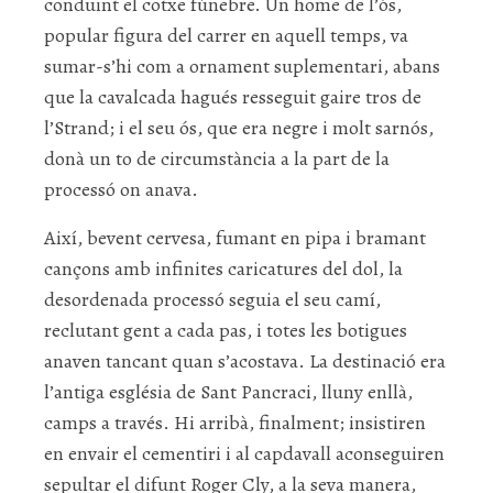
conduint el cotxe fúnebre. Un home de l’ós,
popular figura del carrer en aquell temps, va
sumar-s’hi com a ornament suplementari, abans
que la cavalcada hagués resseguit gaire tros de
l’Strand; i el seu ós, que era negre i molt sarnós,
donà un to de circumstància a la part de la
processó on anava.
Així, bevent cervesa, fumant en pipa i bramant
cançons amb infinites caricatures del dol, la
desordenada processó seguia el seu camí,
reclutant gent a cada pas, i totes les botigues
anaven tancant quan s’acostava. La destinació era
l’antiga església de Sant Pancraci, lluny enllà,
camps a través. Hi arribà, finalment; insistiren
en envair el cementiri i al capdavall aconseguiren
sepultar el difunt Roger Cly, a la seva manera,