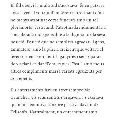
El fill obeí, i la multitud s’acostava; feien gatzara
i xisclaven al voltant d’un fèretre atrotinat i d’un
no menys atrotinat cotxe funerari amb un sol
ploramorts, vestit amb l’atrotinada indumentària
considerada indispensable a la dignitat de la seva
posició. Posició que no semblava agradar-li gens,
tanmateix, amb la púrria creixent que voltava el
fèretre, rient-se’n, fent-li ganyifes i sense parar
de xisclar i cridar “Fora, espies! Tsst!” amb molts
altres compliments massa variats i gruixuts per
ser repetits.
Els enterraments havien atret sempre Mr
Cruncher, els seus sentits s’eriçaven, i s’excitava,
quan una comitiva fúnebre passava davant de
Tellson’s. Naturalment, un enterrament amb