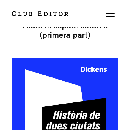
Història de dues ciutats —
Llibre II: capítol catorzè
(primera part)