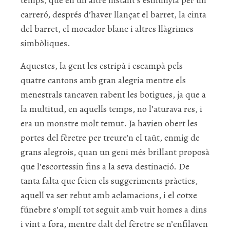
temps, que en un altre instant s’esmunyia per un
carreró, després d’haver llançat el barret, la cinta
del barret, el mocador blanc i altres llàgrimes
simbòliques.
Aquestes, la gent les estripà i escampà pels
quatre cantons amb gran alegria mentre els
menestrals tancaven rabent les botigues, ja que a
la multitud, en aquells temps, no l’aturava res, i
era un monstre molt temut. Ja havien obert les
portes del fèretre per treure’n el taüt, enmig de
grans alegrois, quan un geni més brillant proposà
que l’escortessin fins a la seva destinació. De
tanta falta que feien els suggeriments pràctics,
aquell va ser rebut amb aclamacions, i el cotxe
fúnebre s’omplí tot seguit amb vuit homes a dins
i vint a fora, mentre dalt del fèretre se n’enfilaven