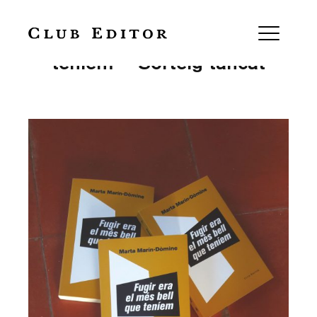
‘Fugir és el més bell que
teníem’ – Sorteig tancat