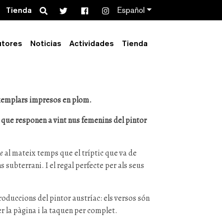
Search
Tienda
Español
le
utores
Noticias
Actividades
Tienda
exemplars impresos en plom.
 que responen a vint nus femenins del pintor
e
al mateix temps que el tríptic que va de
ons subterrani. I el regal perfecte per als seus
roduccions del pintor austríac: els versos són
r la pàgina i la taquen per complet.