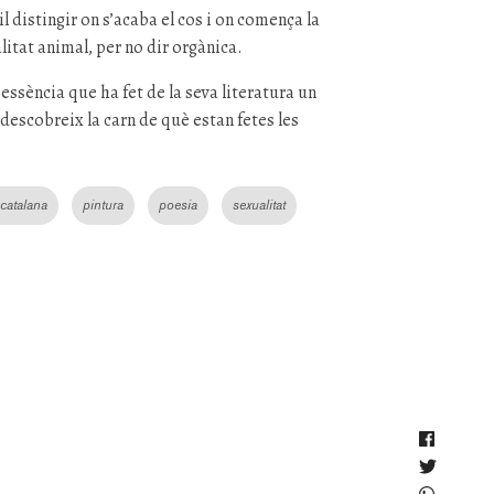
l distingir on s’acaba el cos i on comença la
itat animal, per no dir orgànica.
’essència que ha fet de la seva literatura un
escobreix la carn de què estan fetes les
 catalana
pintura
poesia
sexualitat