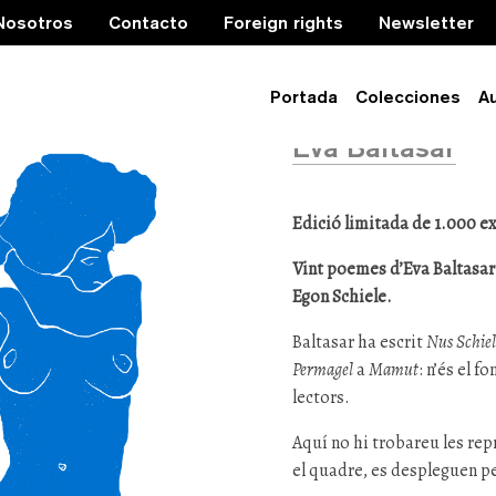
Nosotros
Contacto
Foreign rights
Newsletter
Nus Schie
Portada
Colecciones
A
Eva Baltasar
Edició limitada de 1.000 
Vint poemes d’Eva Baltasar
Egon Schiele.
Baltasar ha escrit
Nus Schiel
Permagel
a
Mamut
: n’és el f
lectors.
Aquí no hi trobareu les rep
el quadre, es despleguen pe