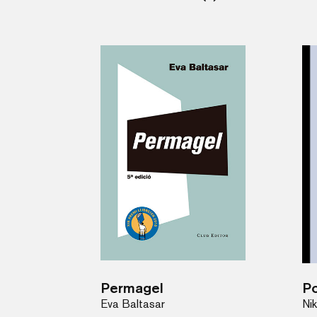
Permagel
P
Eva Baltasar
Ni