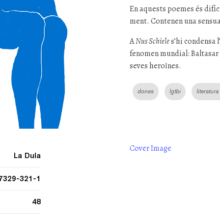
En aquests poemes és difíci
ment. Contenen una sensual
A
Nus Schiele
s’hi condensa l
fenomen mundial: Baltasar d
seves heroïnes.
dones
lgtbi
literatura
Cover Image
La Dula
7329-321-1
48