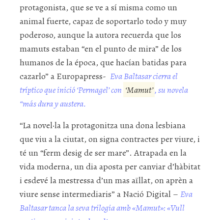
protagonista, que se ve a sí misma como un
animal fuerte, capaz de soportarlo todo y muy
poderoso, aunque la autora recuerda que los
mamuts estaban “en el punto de mira” de los
humanos de la época, que hacían batidas para
cazarlo” a Europapress-
Eva Baltasar cierra el
tríptico que inició ‘Permagel’ con
‘Mamut’
, su novela
“más dura y austera.
“La novel·la la protagonitza una dona lesbiana
que viu a la ciutat, on signa contractes per viure, i
té un “ferm desig de ser mare”. Atrapada en la
vida moderna, un dia aposta per canviar d’hàbitat
i esdevé la mestressa d’un mas aïllat, on aprèn a
viure sense intermediaris” a Nació Digital –
Eva
Baltasar tanca la seva trilogia amb «Mamut»: «Vull