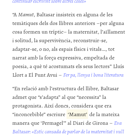
continuar escrivint sobre altres coses»
“A
Mamut
, Baltasar insisteix en alguna de les
temàtiques dels dos llibres anteriors –per alguna
cosa formen un tríptic– la maternitat, l’aïllament
i solitud, la supervivència, reconstruir-se,
adaptar-se, o no, als espais físics i vitals…, tot
narrat amb la força expressiva, empeltada de
poesia, a què té acostumats els seus lectors” Lluís
Llort a El Punt Avui –
Fer pa, llenya i bona literatura
“En relació amb l’estructura del llibre, Baltasar
admet que “s’adapta” al que “necessita” la
protagonista. Així doncs, considera que era
“inconcebible” escriure
‘Mamut’
de la mateixa
manera que ‘Permagel'” al Diari de Girona –
Eva
Baltasar: «Estic cansada de parlar de la maternitat i vull