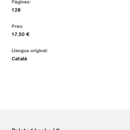
Pàgines:
128
Preu:
17,50 €
Llengua original:
Català