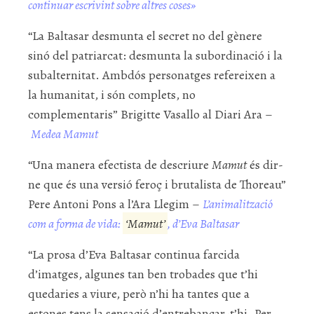
continuar escrivint sobre altres coses»
“La Baltasar desmunta el secret no del gènere
sinó del patriarcat: desmunta la subordinació i la
subalternitat. Ambdós personatges refereixen a
la humanitat, i són complets, no
complementaris” Brigitte Vasallo al Diari Ara –
Medea Mamut
“Una manera efectista de descriure
Mamut
és dir-
ne que és una versió feroç i brutalista de Thoreau”
Pere Antoni Pons a l’Ara Llegim –
L’animalització
com a forma de vida:
‘Mamut’
, d’Eva Baltasar
“La prosa d’Eva Baltasar continua farcida
d’imatges, algunes tan ben trobades que t’hi
quedaries a viure, però n’hi ha tantes que a
estones tens la sensació d’entrebancar-t’hi. Per