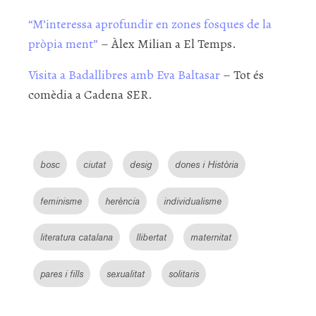
“M’interessa aprofundir en zones fosques de la
pròpia ment”
– Àlex Milian a El Temps.
Visita a Badallibres amb Eva Baltasar
– Tot és
comèdia a Cadena SER.
bosc
ciutat
desig
dones i Història
feminisme
herència
individualisme
literatura catalana
llibertat
maternitat
pares i fills
sexualitat
solitaris