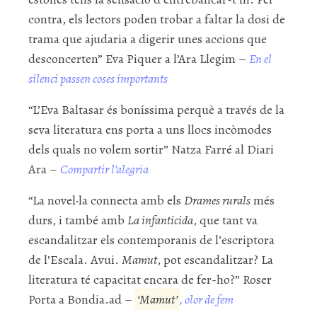
contra, els lectors poden trobar a faltar la dosi de
trama que ajudaria a digerir unes accions que
desconcerten” Eva Piquer a l’Ara Llegim –
En el
silenci passen coses importants
“L’Eva Baltasar és boníssima perquè a través de la
seva literatura ens porta a uns llocs incòmodes
dels quals no volem sortir” Natza Farré al Diari
Ara –
Compartir l’alegria
“La novel·la connecta amb els
Drames rurals
més
durs, i també amb
La infanticida
, que tant va
escandalitzar els contemporanis de l’escriptora
de l’Escala. Avui.
Mamut
, pot escandalitzar? La
literatura té capacitat encara de fer-ho?” Roser
Porta a Bondia.ad –
‘Mamut’
, olor de fem