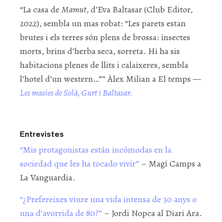
“La casa de
Mamut
, d’Eva Baltasar (Club Editor,
2022), sembla un mas robat: “Les parets estan
brutes i els terres són plens de brossa: insectes
morts, brins d’herba seca, sorreta. Hi ha sis
habitacions plenes de llits i calaixeres, sembla
l’hotel d’un western…”” Àlex Milian a El temps —
Les masies de Solà, Gurt i Baltasar.
Entrevistes
“Mis protagonistas están incómodas en la
sociedad que les ha tocado vivir”
– Magí Camps a
La Vanguardia.
“¿Prefereixes viure una vida intensa de 30 anys o
una d’avorrida de 80?”
– Jordi Nopca al Diari Ara.